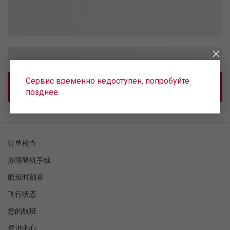
Сервис временно недоступен, попробуйте
позднее
订单检查
办理登机手续
航班时刻表
飞行状态
您的航班
资讯中心