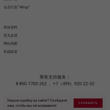
会员计划“ Wings”
联络资料
意见反馈
网站地图
私隐政策
乘客支持服务：
8 800-7700-262
，
+7（499）920-22-52
Нашли ошибку на сайте? Сообщите
СООБЩИТЬ
нам, чтобы мы её исправили!