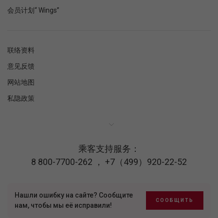
会员计划“ Wings”
联络资料
意见反馈
网站地图
私隐政策
乘客支持服务：
8 800-7700-262
，
+7（499）920-22-52
Нашли ошибку на сайте? Сообщите
СООБЩИТЬ
нам, чтобы мы её исправили!