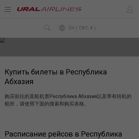
ZH ( CNY, ¥ )
Купить билеты в Республика
Абхазия
购买前往的直航机票Республика Абхазия以及带有转机的
航班，请使用下面的搜索和购买表格。
Расписание рейсов в Республика