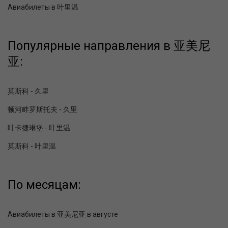
Авиабилеты в 叶里温
Популярные направления в 亚美尼
亚:
莫斯科 - 久里
顿河畔罗斯托夫 - 久里
叶卡捷琳堡 - 叶里温
莫斯科 - 叶里温
По месяцам:
Авиабилеты в 亚美尼亚 в августе