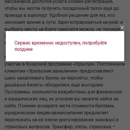
пассажиров доступна услуга онлайн-регистрации,
чтобы вы могли получить посадочный талон ещё до
приезда в аэропорт. Удобное решение для тех, кто
экономит время в пути. Зарегистрироваться на рейс и
выбрать место на борту самолёта можно, не покидая
любимого кресла. Приятное дополнение — вы можете
Сервис временно недоступен, попробуйте
также зарегистрировать пассажиров, летящих с вами.
позднее
На стоимость авиабилетов в 亚美尼亚 влияет и ваше
участие в бонусной программе «Крылья». Постоянным
клиентам «Уральские авиалинии» предоставляют
шанс накапливать баллы за перелёты, чтобы
дешёвые билеты обходились ещё выгоднее.
Программы лояльности разработаны для физических
и юридических лиц, их условия вы можете найти на
сайте. Помимо возврата части стоимости баллами,
юридическим лицам авиакомпания предлагает
переложить на её плечи урегулирование визовых и
страховых вопросов. Трансфер, отель, страховка —