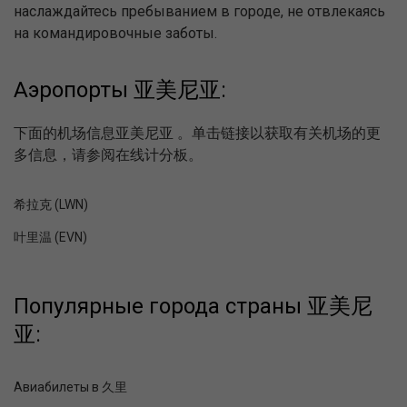
наслаждайтесь пребыванием в городе, не отвлекаясь
на командировочные заботы.
Аэропорты 亚美尼亚:
下面的机场信息亚美尼亚 。单击链接以获取有关机场的更
多信息，请参阅在线计分板。
希拉克 (LWN)
叶里温 (EVN)
Популярные города страны 亚美尼
亚:
Авиабилеты в 久里