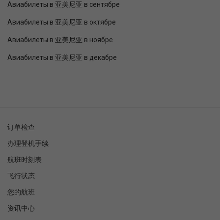
Авиабилеты в 亚美尼亚 в сентябре
Авиабилеты в 亚美尼亚 в октябре
Авиабилеты в 亚美尼亚 в ноябре
Авиабилеты в 亚美尼亚 в декабре
订单检查
办理登机手续
航班时刻表
飞行状态
您的航班
资讯中心