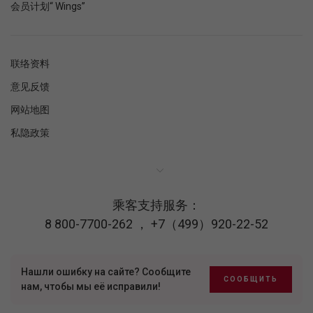
会员计划“ Wings”
联络资料
意见反馈
网站地图
私隐政策
乘客支持服务：
8 800-7700-262
，
+7（499）920-22-52
Нашли ошибку на сайте? Сообщите
СООБЩИТЬ
нам, чтобы мы её исправили!