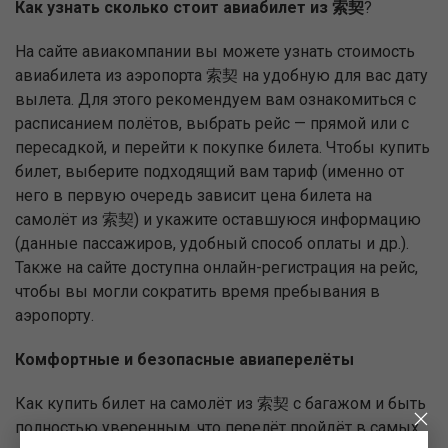
Как узнать сколько стоит авиабилет из 索契
?
На сайте авиакомпании вы можете узнать стоимость
авиабилета из аэропорта 索契 на удобную для вас дату
вылета. Для этого рекомендуем вам ознакомиться с
расписанием полётов, выбрать рейс — прямой или с
пересадкой, и перейти к покупке билета. Чтобы купить
билет, выберите подходящий вам тариф (именно от
него в первую очередь зависит цена билета на
самолёт из 索契) и укажите оставшуюся информацию
(данные пассажиров, удобный способ оплаты и др.).
Также на сайте доступна онлайн-регистрация на рейс,
чтобы вы могли сократить время пребывания в
аэропорту.
Комфортные и безопасные авиаперелёты
Как купить билет на самолёт из 索契 с багажом и быть
полностью уверенным, что перелёт пройдёт в самых