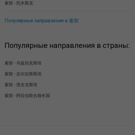
索契 - 托木斯克
Популярные направления в 索契
Популярные направления в страны:
索契 - 乌兹别克斯坦
索契 - 吉尔吉斯斯坦
索契 - 塔吉克斯坦
索契 - 阿拉伯联合酋长国