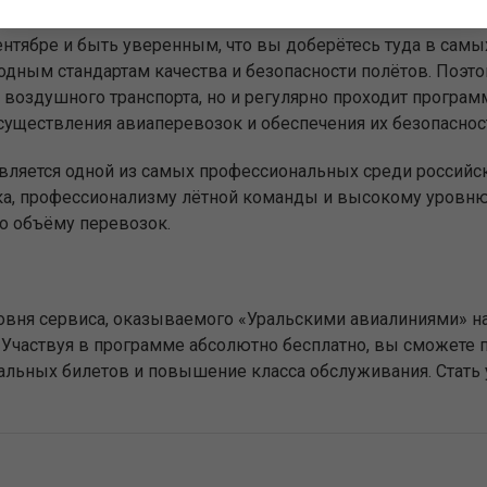
сентябре и быть уверенным, что вы доберётесь туда в са
дным стандартам качества и безопасности полётов. Поэт
воздушного транспорта, но и регулярно проходит программ
существления авиаперевозок и обеспечения их безопаснос
является одной из самых профессиональных среди российс
ка, профессионализму лётной команды и высокому уровню 
о объёму перевозок.
вня сервиса, оказываемого «Уральскими авиалиниями» на
Участвуя в программе абсолютно бесплатно, вы сможете п
иальных билетов и повышение класса обслуживания. Стат