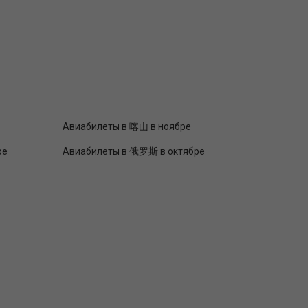
Авиабилеты в 喀山 в ноябре
ре
Авиабилеты в 俄罗斯 в октябре