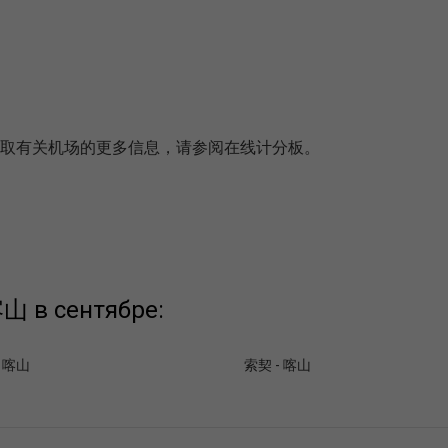
链接以获取有关机场的更多信息，请参阅在线计分板。
山 в сентябре:
 喀山
索契 - 喀山