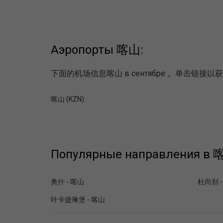
Аэропорты 喀山:
下面的机场信息喀山 в сентябре 。单击
喀山 (KZN)
Популярные направления в 喀
奥什 - 喀山
杜尚别 -
叶卡捷琳堡 - 喀山