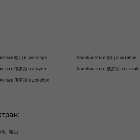
леты в 喀山 в сентябре
Авиабилеты в 喀山 в октябре
леты в 俄罗斯 в августе
Авиабилеты в 俄罗斯 в сентяб
леты в 俄罗斯 в декабре
тран:
坦 - 喀山