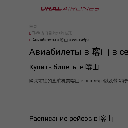
主页
飞往热门目的地的航班
Авиабилеты в 喀山 в сентябре
Авиабилеты в 喀山 в с
Купить билеты в 喀山
购买前往的直航机票喀山 в сентябре以及
Расписание рейсов в 喀山