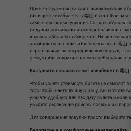
Приветствуем вас на сайте авиакомпании «Ур
вы ищете авиабилеты в 喀山 в сентябре, мы 
самые выгодные условия. Сегодня «Уральски
ведущих российских авиаперевозчиков с па
комфортабельных самолётов. На нашем сайт
авиабилеты эконом- и бизнес-класса в 喀山 в
переплачивая за посреднические услуги, а та
рейс, чтобы сократить время пребывания в а
Как узнать сколько стоит авиабилет в 喀山
Чтобы узнать стоимость билета на самолёт в
того чтобы найти лучшую цену, вы можете вос
указать удобную для вас дату полёта и коли
увидите расписание рейсов: прямых и с пере
Для совершения покупки просто выберите та
Безопасные и комфортные авиаперелёты