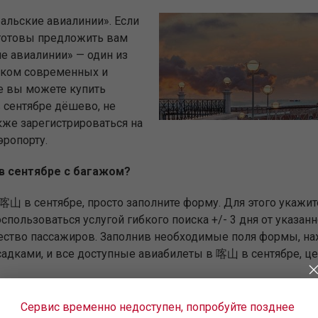
альские авиалинии». Если
готовы предложить вам
е авиалинии» — один из
рком современных и
е вы можете купить
 сентябре дёшево, не
кже зарегистрироваться на
эропорту.
 в сентябре с багажом?
 喀山 в сентябре, просто заполните форму. Для этого укажит
пользоваться услугой гибкого поиска +/- 3 дня от указан
чество пассажиров. Заполнив необходимые поля формы, на
садками, и все доступные авиабилеты в 喀山 в сентябре, це
риф — именно от этого во многом зависит стоимость авиа
Сервис временно недоступен, попробуйте позднее