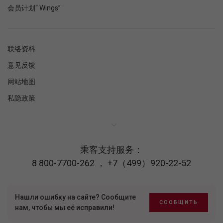
会员计划“ Wings”
联络资料
意见反馈
网站地图
私隐政策
乘客支持服务：
8 800-7700-262
，
+7（499）920-22-52
Нашли ошибку на сайте? Сообщите
СООБЩИТЬ
нам, чтобы мы её исправили!