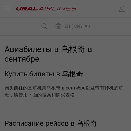
ZH ( CNY, ¥ )
Авиабилеты в 乌根奇 в
сентябре
Купить билеты в 乌根奇
购买前往的直航机票乌根奇 в сентябре以及带有转机的航
班，请使用下面的搜索和购买表格。
Расписание рейсов в 乌根奇