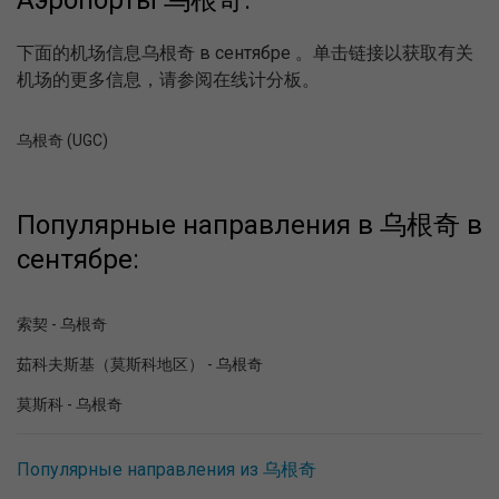
Аэропорты 乌根奇:
下面的机场信息乌根奇 в сентябре 。单击链接以获取有关
机场的更多信息，请参阅在线计分板。
乌根奇 (UGC)
Популярные направления в 乌根奇 в
сентябре:
索契 - 乌根奇
茹科夫斯基（莫斯科地区） - 乌根奇
莫斯科 - 乌根奇
Популярные направления из 乌根奇