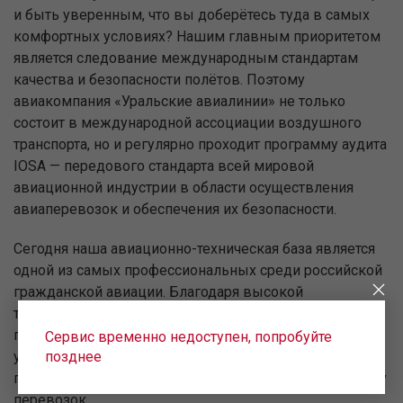
и быть уверенным, что вы доберётесь туда в самых
комфортных условиях? Нашим главным приоритетом
является следование международным стандартам
качества и безопасности полётов. Поэтому
авиакомпания «Уральские авиалинии» не только
состоит в международной ассоциации воздушного
транспорта, но и регулярно проходит программу аудита
IOSA — передового стандарта всей мировой
авиационной индустрии в области осуществления
авиаперевозок и обеспечения их безопасности.
Сегодня наша авиационно-техническая база является
одной из самых профессиональных среди российской
гражданской авиации. Благодаря высокой
технической оснащённости авиапарка,
профессионализму лётной команды и высокому
Сервис временно недоступен, попробуйте
уровню сервиса «Уральские авиалинии» входят в
позднее
пятёрку ведущих российских авиакомпаний по объёму
перевозок.