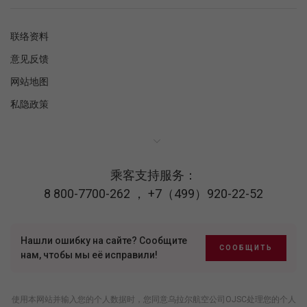
联络资料
意见反馈
网站地图
私隐政策
乘客支持服务：
8 800-7700-262
，
+7（499）920-22-52
Нашли ошибку на сайте? Сообщите
СООБЩИТЬ
нам, чтобы мы её исправили!
使用本网站并输入您的个人数据时，您同意乌拉尔航空公司OJSC处理您的个人