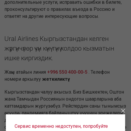
дополнительные услуги, исправить ошибки в билете,
проконсультируют о правилах въезда в Россию и
ответят на другие интересующие вопросы.
Ural Airlines Кыргызстандан келген
жүргүнчүлөр үчүн күнү-түнү колдоо кызматын
ишке киргиздик.
Жаңы атайын линия
+996 550 400-00-5
. Телефон
номери аркылуу
жеткиликтүү
.
Кыргызстандан чалуу акысыз. Биз Бишкектен, Оштон
жана Тамчыдан Россиянын ондогон шаарларына аба
каттамдарын жүргүзөбүз. Рейстердин саны тынымсыз
өсүүдө, пандемияга байланыштуу учуунун эрежелери
дайыма өзгөрүүдө жана биздин жүргүнчүлөрдүн
Сервис временно недоступен, попробуйте
суроолору көбөйүүдө. Ошондуктан, биз сиз үчүн өзүнчө