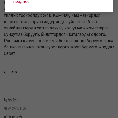
позднее
байланыш борборун уюштурдук. Биз үчүн сиздин
учууңуз ыңгайлуу, ар кандай маселеде түшүнүү бар жана
тилдик тоскоолдук жок. Көмөкчү кызматкерлер
кыргыз жана орус тилдеринде сүйлөшөт. Алар
авиабилеттерди сатып алууга, кошумча кызматтарга
буйрутма берүүгө, билеттердеги каталарды оңдоого,
Россияга кирүү эрежелери боюнча кеңеш берүүгө жана
башка кызыктырган суроолорго жооп берүүгө жардам
берет.
回去
订单检查
办理登机手续
航班时刻表