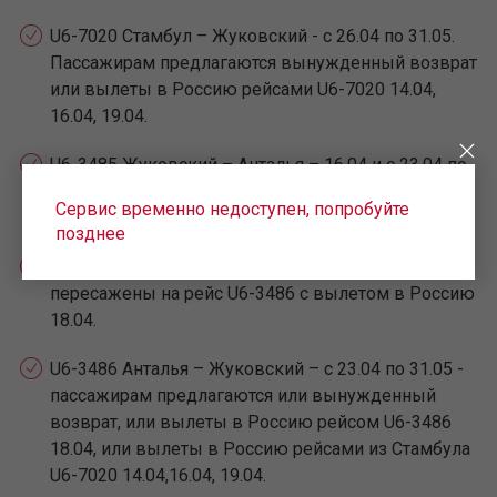
U6-7020 Стамбул – Жуковский - с 26.04 по 31.05.
Пассажирам предлагаются вынужденный возврат
или вылеты в Россию рейсами U6-7020 14.04,
16.04, 19.04.
U6-3485 Жуковский – Анталья – 16.04 и с 23.04 по
31.05. Пассажирам предлагается вынужденный
Сервис временно недоступен, попробуйте
возврат.
позднее
U6-3486 Анталья – Жуковский – 16.04, пассажиры
пересажены на рейс U6-3486 с вылетом в Россию
18.04.
U6-3486 Анталья – Жуковский – с 23.04 по 31.05 -
пассажирам предлагаются или вынужденный
возврат, или вылеты в Россию рейсом U6-3486
18.04, или вылеты в Россию рейсами из Стамбула
U6-7020 14.04,16.04, 19.04.