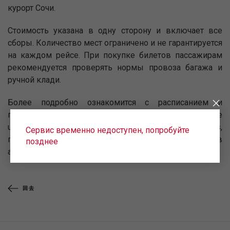
курорт Сочи.
Стоимость указана в одну сторону и включает все
сборы. Количество мест ограничено и не гарантируется
на каждом рейсе. При покупке билетов пассажирам
рекомендуется проверять нормы провоза багажа и
ручной клади.
Более подробно ознакомится с расписанием и
приобрести билеты можно на официальном сайте
uralairlines.com, в мобильном приложении UralAirlines,
Сервис временно недоступен, попробуйте
по звонку в call-центр на номер 8-800-7700-262 или в
позднее
авиакассах.
回去