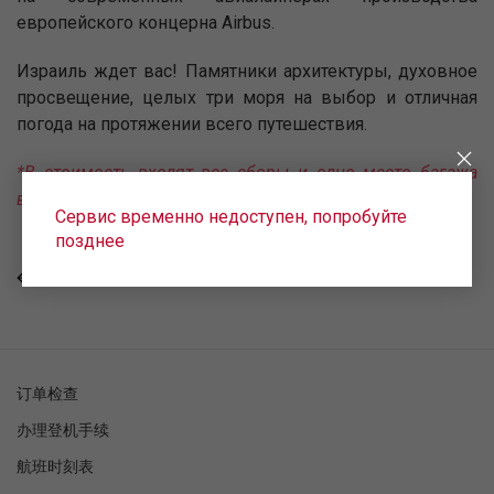
европейского концерна Airbus.
Израиль ждет вас! Памятники архитектуры, духовное
просвещение, целых три моря на выбор и отличная
погода на протяжении всего путешествия.
*В стоимость входят все сборы и одно место багажа
весом до 23 кг.
Сервис временно недоступен, попробуйте
позднее
回去
订单检查
办理登机手续
航班时刻表