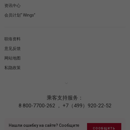
资讯中心
会员计划“ Wings”
联络资料
意见反馈
网站地图
私隐政策
乘客支持服务：
8 800-7700-262
，
+7（499）920-22-52
Нашли ошибку на сайте? Сообщите
СООБЩИТЬ