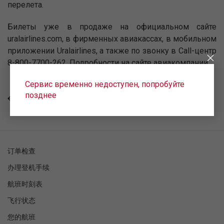
перелета.
Билеты уже в продаже на официальном сайте
uralairlines.com, в фирменных авиакассах, в мобильном
приложении Uralairlines, а также по звонку в Call-центр
8-800-7700-262. Подробности на сайте авиакомпании.
Сервис временно недоступен, попробуйте
позднее
回去
订单检查
办理登机手续
航班时刻表
飞行状态
您的航班