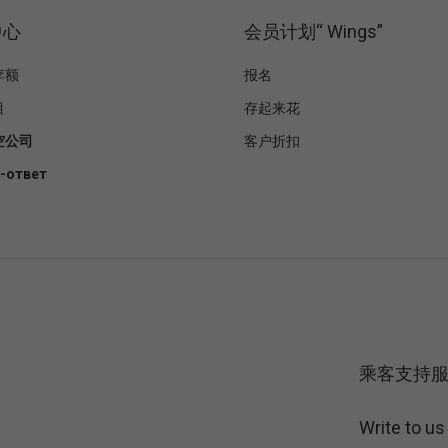
中心
会员计划“ Wings”
李额
报名
目
存起来花
空公司
客户折扣
-ответ
乘客支持
Write to u