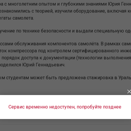
 с многолетним опытом и глубокими знаниями Юрия Генн
ознакомились с теорией, изучили оборудование, включая 
егаты самолета.
учение по технике безопасности и выдали специальную од
ссами обслуживания компонентов самолёта. В рамках само
аток компрессора под контролем сертифицированного инж
 порядок доступа к документации (технологии выполнения 
поделился Юрий Геннадьевич.
ым студентам может быть предложена стажировка в Урал
Сервис временно недоступен, попробуйте позднее