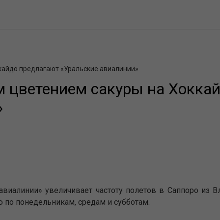
кайдо предлагают «Уральские авиалинии»
 цветением сакуры на Хокка
»
авиалинии» увеличивает частоту полетов в Саппоро из Вл
 по понедельникам, средам и субботам.