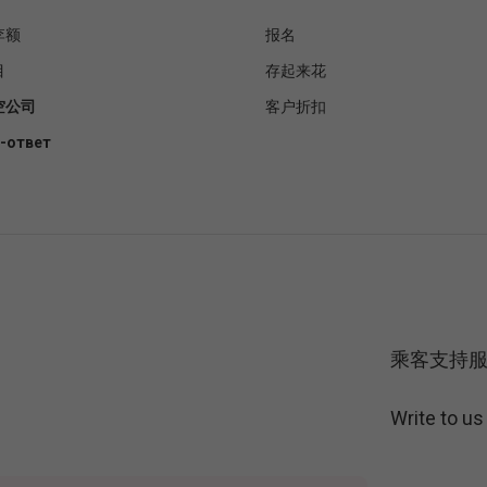
李额
报名
目
存起来花
空公司
客户折扣
-ответ
乘客支持
Write to u