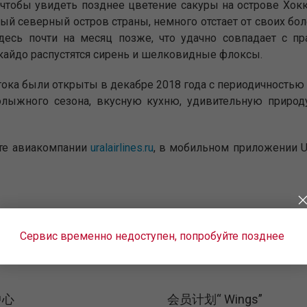
 чтобы увидеть позднее цветение сакуры на острове Хокк
амый северный остров страны, немного отстает от своих 
десь почти на месяц позже, что удачно совпадает с п
ккайдо распустятся сирень и шелковидные флоксы.
ока были открыты в декабре 2018 года с периодичностью 
нолыжного сезона, вкусную кухню, удивительную приро
йте авиакомпании
uralairlines.ru
, в мобильном приложении Ural
Сервис временно недоступен, попробуйте позднее
中心
会员计划“ Wings”