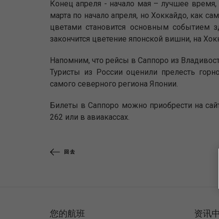
Конец апреля - начало мая – лучшее время,
марта по начало апреля, но Хоккайдо, как с
цветами становится основным событием з
закончится цветение японской вишни, на Хо
Напомним, что рейсы в Саппоро из Владивост
Туристы из России оценили прелесть гор
самого северного региона Японии.
Билеты в Саппоро можно приобрести на са
262 или в авиакассах.
回去
您的航班
资讯