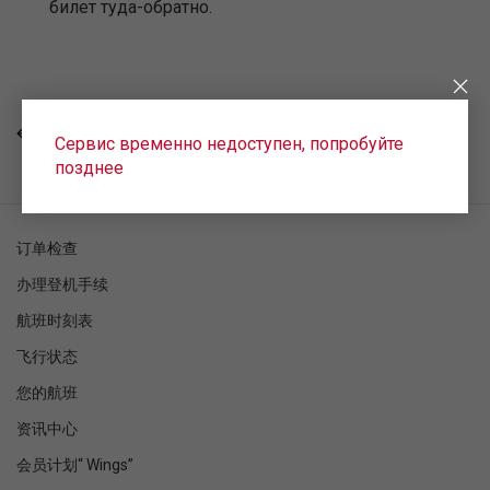
билет туда-обратно.
回去
Сервис временно недоступен, попробуйте
позднее
订单检查
办理登机手续
航班时刻表
飞行状态
您的航班
资讯中心
会员计划“ Wings”