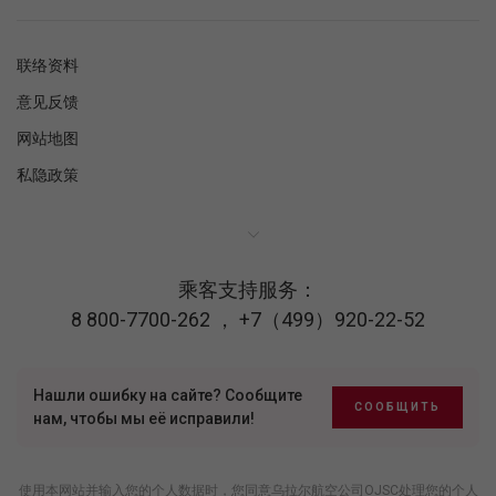
联络资料
意见反馈
网站地图
私隐政策
乘客支持服务：
8 800-7700-262
，
+7（499）920-22-52
Нашли ошибку на сайте? Сообщите
СООБЩИТЬ
нам, чтобы мы её исправили!
使用本网站并输入您的个人数据时，您同意乌拉尔航空公司OJSC处理您的个人