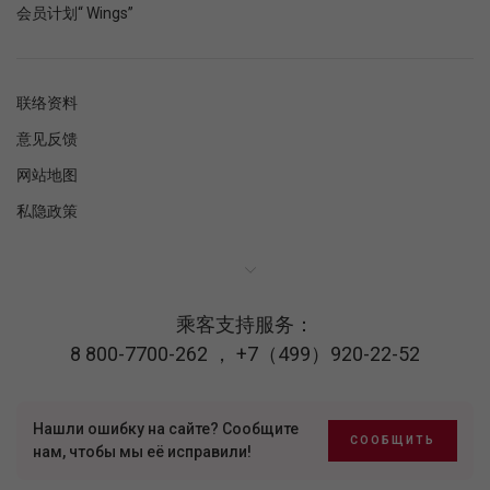
会员计划“ Wings”
联络资料
意见反馈
网站地图
私隐政策
乘客支持服务：
8 800-7700-262
，
+7（499）920-22-52
Нашли ошибку на сайте? Сообщите
СООБЩИТЬ
нам, чтобы мы её исправили!