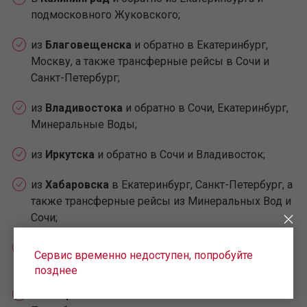
подмосковного Жуковского;
из
Благовещенска
и обратно в Екатеринбург,
Москву, а также трансферные рейсы в Сочи и
Санкт-Петербург;
из
Владивостока
и обратно в Сочи, Екатеринбург,
Минеральные Воды;
из
Иркутска
и обратно в Сочи и Владивосток;
из
Хабаровска
в Екатеринбург, Санкт-Петербург, а
также трансферные рейсы из Минеральных Вод и
Сочи;
из
Якутска
и обратно в Екатеринбург, а также
Сервис временно недоступен, попробуйте
трансферные рейсы в Минеральные Воды;
позднее
из
Петропавловска-Камчатского
в Санкт-