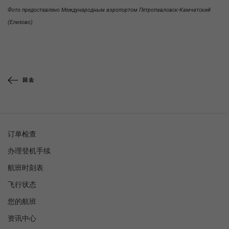
Фото предоставлено Международным аэропортом Петропавловск-Камчатский
(Елизово)
回去
订单检查
办理登机手续
航班时刻表
飞行状态
您的航班
资讯中心