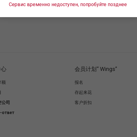
 с налоговыми органами, перевести в электронный вид кад
Сервис временно недоступен, попробуйте позднее
中心
会员计划“ Wings”
李额
报名
目
存起来花
空公司
客户折扣
-ответ