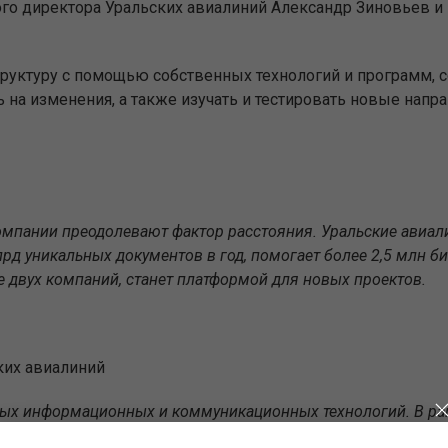
го директора Уральских авиалиний Александр Зиновьев и
уктуру с помощью собственных технологий и программ, с
 на изменения, а также изучать и тестировать новые нап
мпании преодолевают фактор расстояния. Уральские авиали
лрд уникальных документов в год, помогает более 2,5 млн б
е двух компаний, станет платформой для новых проектов.
ких авиалиний
ых информационных и коммуникационных технологий
.
В ра
мониторингу, кадровому документообороту и информационн