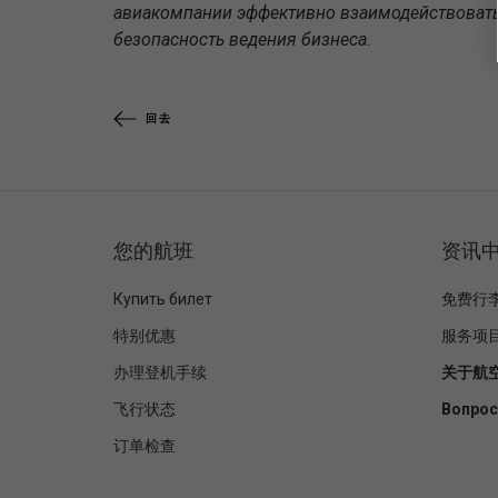
авиакомпании эффективно взаимодействовать
безопасность ведения бизнеса.
回去
您的航班
资讯
Купить билет
免费行
特别优惠
服务项
办理登机手续
关于航
飞行状态
Вопрос
订单检查