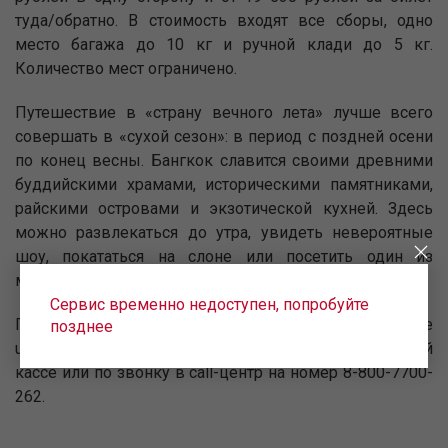
туда/обратно. В стоимость входят все сборы, одно
место багажа до 10 кг и ручной клади до 5 кг.
Количество мест ограничено.
Путешествие в «страну вечного лета» лучше всего
совершать в «сухой сезон»: в период с поздней осени
по конец весны. Бангкок славится своими древними
буддийскими храмами, историческими памятниками,
райскими островами и экзотической кухней. Здесь
можно развлекаться до утра, увидеть невероятные
шоу, покататься на слоне или посетить один из
множества массажных салонов.
Сервис временно недоступен, попробуйте
Приобрести авиабилеты можно на сайте
позднее
uralairlines.com, в мобильном приложении, в любой
кассе или по звонку в call-центр на номер 8-800-7700-
262.