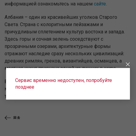
информацией ознакомьтесь на нашем
сайте
.
Албания – один из красивейших уголков Старого
Света. Страна с колоритными пейзажами и
причудливым сплетением культур востока и запада.
Здесь горы и сочная зелень соседствуют с
прозрачными озерами, архитектурные формы
отражают наследие сразу нескольких цивилизаций:
древних римлян, греков, византийцев, османцев, а
местная кухня признана одной из лучших в мире.
Сервис временно недоступен, попробуйте
Билеты уже в продаже на сайте
uralairlines.ru
, в
позднее
мобильном приложении UralAirlines, в авиакассах и по
телефону call-центра авиакомпании 8-800-7700-262.
回去