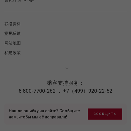
联络资料
意见反馈
网站地图
私隐政策
乘客支持服务：
8 800-7700-262
，
+7（499）920-22-52
Нашли ошибку на сайте? Сообщите
СООБЩИТЬ
нам, чтобы мы её исправили!