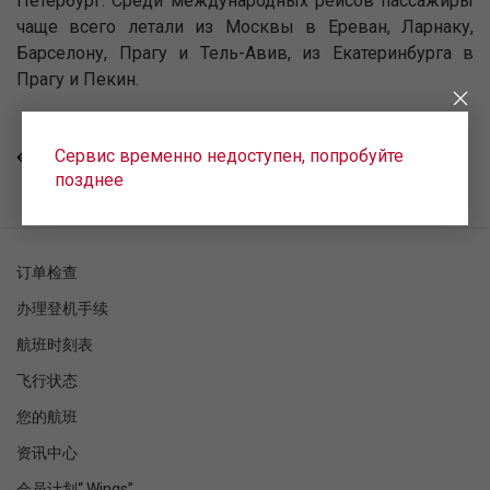
Петербург. Среди международных рейсов пассажиры
чаще всего летали из Москвы в Ереван, Ларнаку,
Барселону, Прагу и Тель-Авив, из Екатеринбурга в
Прагу и Пекин.
Сервис временно недоступен, попробуйте
回去
позднее
订单检查
办理登机手续
航班时刻表
飞行状态
您的航班
资讯中心
会员计划“ Wings”