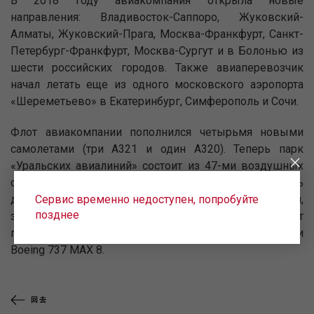
В 2018 году авиакомпания открыла новые
направления: Владивосток-Саппоро, Жуковский-
Алматы, Жуковский-Прага, Москва-Франкфурт, Санкт-
Петербург-Франкфурт, Москва-Сургут и в Болонью из
шести российских городов. Также авиаперевозчик
начал летать еще из одного московского аэропорта
«Шереметьево» в Екатеринбург, Симферополь и Сочи.
Флот авиакомпании пополнился четырьмя новыми
самолетами (три А321 и один А320). Теперь парк
«Уральских авиалиний» состоит из 47-ми воздушных
судов. В 2019 году авиакомпания планирует сохранить
Сервис временно недоступен, попробуйте
динамику роста производственных показателей,
позднее
значительно расширить полетную программу за счет
покупки новых самолетов семейства Airbus A320 neo и
Boeing 737 MAX 8.
回去