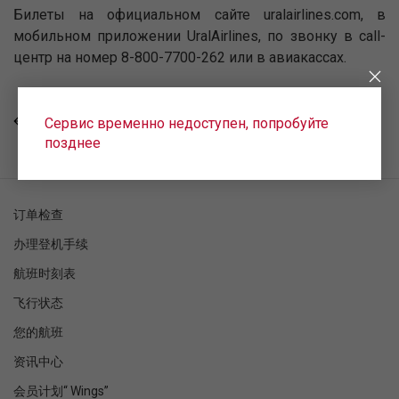
Билеты на официальном сайте uralairlines.com, в
мобильном приложении UralAirlines, по звонку в call-
центр на номер 8-800-7700-262 или в авиакассах.
Сервис временно недоступен, попробуйте
回去
позднее
订单检查
办理登机手续
航班时刻表
飞行状态
您的航班
资讯中心
会员计划“ Wings”