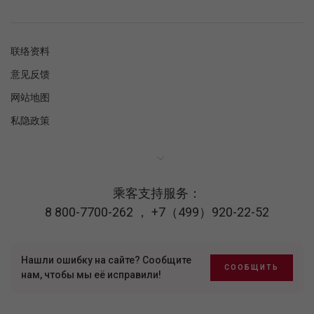
联络资料
意见反馈
网站地图
私隐政策
乘客支持服务：
8 800-7700-262
，
+7（499）920-22-52
Нашли ошибку на сайте? Сообщите
СООБЩИТЬ
нам, чтобы мы её исправили!