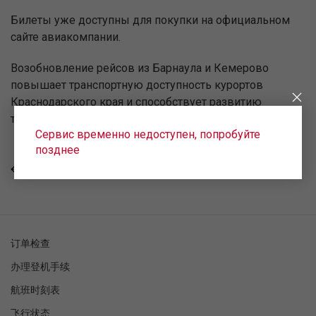
Билеты уже доступны для покупки на официальном
сайте авиакомпании.
Возобновление рейсов из Барнаула и Кемерово
повышает транспортную доступность курортов
Краснодарского края и способствует развитию
туристических и деловых связей между регионами.
Сервис временно недоступен, попробуйте
позднее
回去
订单检查
办理登机手续
航班时刻表
飞行状态