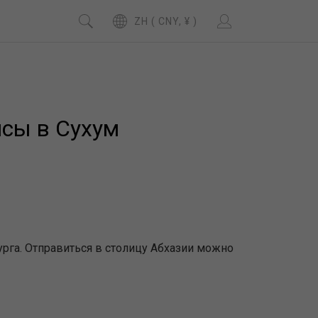
ZH ( CNY, ¥ )
йсы в Сухум
рга. Отправиться в столицу Абхазии можно