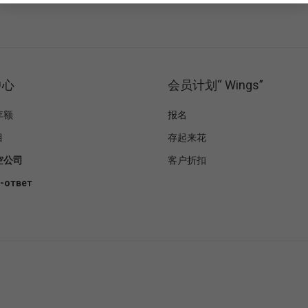
中心
会员计划“ Wings”
李额
报名
目
存起来花
空公司
客户折扣
-ответ