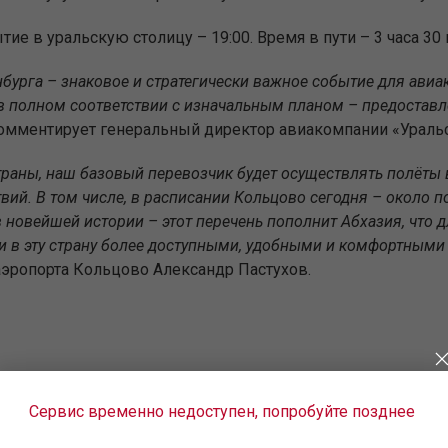
тие в уральскую столицу – 19:00. Время в пути – 3 часа 30 
бурга – знаковое и стратегически важное событие для авиа
 в полном соответствии с изначальным планом – предостав
комментирует генеральный директор авиакомпании «Ураль
траны, наш базовый перевозчик будет осуществлять полёты 
ий. В том числе, в расписании Кольцово сегодня – около по
в новейшей истории – этот перечень пополнит Абхазия, что 
ки в эту страну более доступными, удобными и комфортным
эропорта Кольцово Александр Пастухов.
Сервис временно недоступен, попробуйте позднее