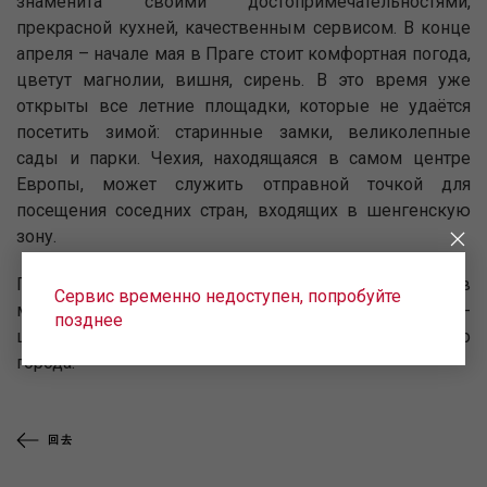
знаменита своими достопримечательностями,
прекрасной кухней, качественным сервисом. В конце
апреля – начале мая в Праге стоит комфортная погода,
цветут магнолии, вишня, сирень. В это время уже
открыты все летние площадки, которые не удаётся
посетить зимой: старинные замки, великолепные
сады и парки. Чехия, находящаяся в самом центре
Европы, может служить отправной точкой для
посещения соседних стран, входящих в шенгенскую
зону.
Приобретайте билеты в Прагу на
uralairlines.ru
, в
Сервис временно недоступен, попробуйте
мобильном приложении Uralairlines, по звонку в call-
позднее
центр: 8-800-7700-262 или в любой авиакассе вашего
города.
回去