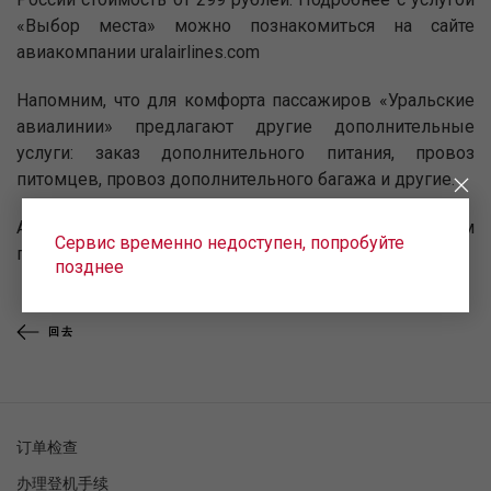
«Выбор места» можно познакомиться на сайте
авиакомпании uralairlines.com
Напомним, что для комфорта пассажиров «Уральские
авиалинии» предлагают другие дополнительные
услуги: заказ дополнительного питания, провоз
питомцев, провоз дополнительного багажа и другие.
Авиакомпания «Уральские авиалинии» желает вам
Сервис временно недоступен, попробуйте
приятного и комфортного полета!
позднее
回去
订单检查
办理登机手续