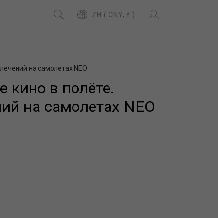
ZH ( CNY, ¥ )
звлечений на самолетах NEO
е кино в полёте.
ний на самолетах NEO