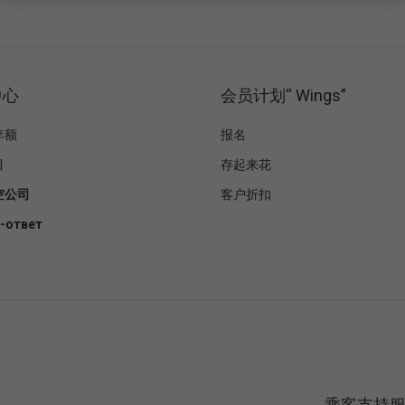
中心
会员计划“ Wings”
李额
报名
目
存起来花
空公司
客户折扣
-ответ
乘客支持