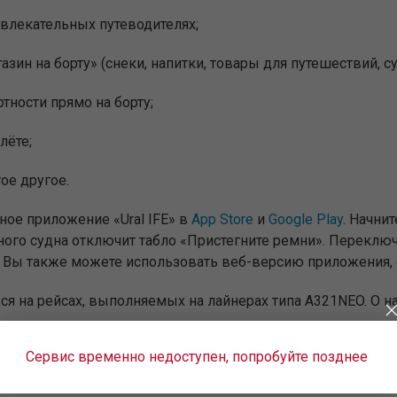
увлекательных путеводителях;
зин на борту» (снеки, напитки, товары для путешествий, 
ности прямо на борту;
лёте;
ое другое.
ное приложение «Ural IFE» в
App Store
и
Google Play
. Начни
ного судна отключит табло «Пристегните ремни». Переключ
ечь. Вы также можете использовать веб-версию приложения
я на рейсах, выполняемых на лайнерах типа А321NEO. О н
Сервис временно недоступен, попробуйте позднее