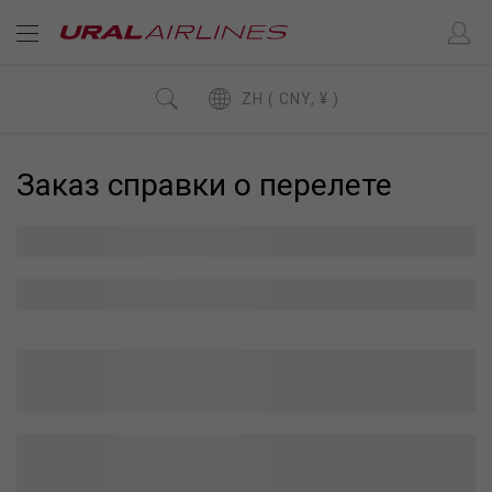
ZH ( CNY, ¥ )
Заказ справки о перелете