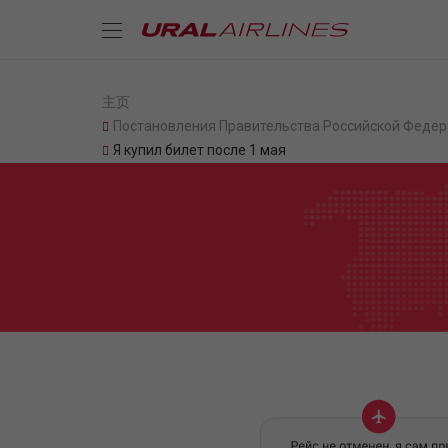
主页
Постановления Правительства Российской Федер
Я купил билет после 1 мая