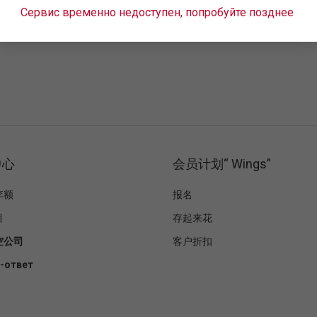
Сервис временно недоступен, попробуйте позднее
中心
会员计划“ Wings”
李额
报名
目
存起来花
空公司
客户折扣
-ответ