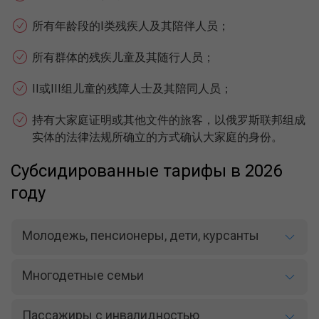
所有年龄段的I类残疾人及其陪伴人员；
所有群体的残疾儿童及其随行人员；
II或III组儿童的残障人士及其陪同人员；
持有大家庭证明或其他文件的旅客，以俄罗斯联邦组成
实体的法律法规所确立的方式确认大家庭的身份。
Субсидированные тарифы в 2026
году
Молодежь, пенсионеры, дети, курсанты
Многодетные семьи
Пассажиры с инвалидностью