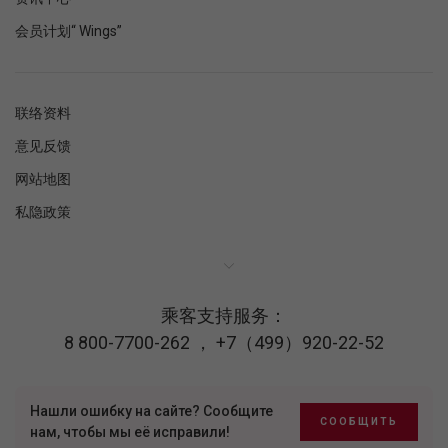
会员计划“ Wings”
联络资料
意见反馈
网站地图
私隐政策
乘客支持服务：
8 800-7700-262
，
+7（499）920-22-52
Нашли ошибку на сайте? Сообщите
СООБЩИТЬ
нам, чтобы мы её исправили!