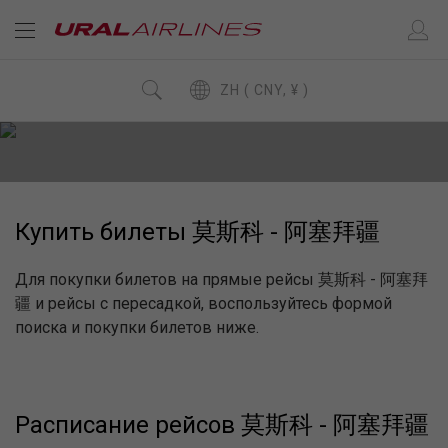
ZH ( CNY, ¥ )
Купить билеты 莫斯科 - 阿塞拜疆
Для покупки билетов на прямые рейсы 莫斯科 - 阿塞拜
疆 и рейсы с пересадкой, воспользуйтесь формой
поиска и покупки билетов ниже.
Расписание рейсов 莫斯科 - 阿塞拜疆