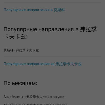
Популярные направления в 莫斯科
Популярные направления в 弗拉季
卡夫卡兹:
莫斯科 - 弗拉季卡夫卡兹
Популярные направления из 弗拉季卡夫卡兹
По месяцам:
Авиабилеты в 弗拉季卡夫卡兹 в августе