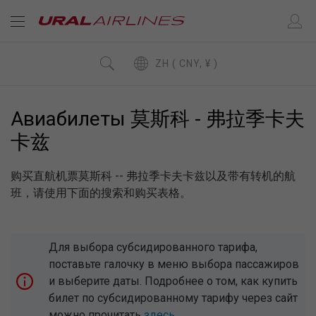
ZH ( CNY, ¥ )
Авиабилеты 莫斯科 - 弗拉季卡夫
卡兹
购买直航机票莫斯科 -- 弗拉季卡夫卡兹以及带有转机的航
班，请使用下面的搜索和购买表格。
Для выбора субсидированного тарифа,
поставьте галочку в меню выбора пассажиров
и выберите даты. Подробнее о том, как купить
билет по субсидированному тарифу через сайт
можно прочитать
здесь
.