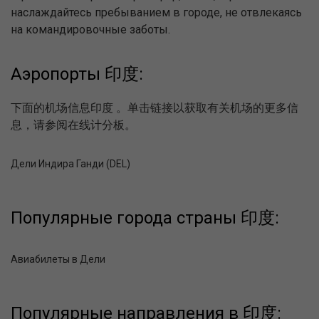
наслаждайтесь пребыванием в городе, не отвлекаясь
на командировочные заботы.
Аэропорты 印度:
下面的机场信息印度 。单击链接以获取有关机场的更多信
息，请参阅在线计分板。
Дели Индира Ганди (DEL)
Популярные города страны 印度:
Авиабилеты в Дели
Популярные направления в 印度: