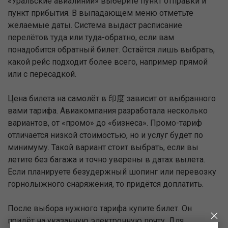
«Уральские авиалинии» выберите пункт отправки и
пункт прибытия. В выпадающем меню отметьте
желаемые даты. Система выдаст расписание
перелётов туда или туда-обратно, если вам
понадобится обратный билет. Остаётся лишь выбрать,
какой рейс подходит более всего, например прямой
или с пересадкой.
Цена билета на самолёт в 印度 зависит от выбранного
вами тарифа. Авиакомпания разработала несколько
вариантов, от «промо» до «бизнеса». Промо-тариф
отличается низкой стоимостью, но и услуг будет по
минимуму. Такой вариант стоит выбрать, если вы
летите без багажа и точно уверены в датах вылета.
Если планируете безудержный шопинг или перевозку
горнолыжного снаряжения, то придётся доплатить.
После выбора нужного тарифа купите билет. Он
придёт на указанную электронную почту. Для