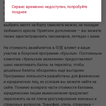
пассажиров доступна услуга онлайн-регистрации,
Сервис временно недоступен, попробуйте
чтобы вы могли получить посадочный талон ещё до
позднее
приезда в аэропорт. Удобное решение для тех, кто
экономит время в пути. Зарегистрироваться на рейс и
выбрать место на борту самолёта можно, не покидая
любимого кресла. Приятное дополнение — вы можете
также зарегистрировать пассажиров, летящих с вами.
На стоимость авиабилетов в 印度 влияет и ваше
участие в бонусной программе «Крылья». Постоянным
клиентам «Уральские авиалинии» предоставляют
шанс накапливать баллы за перелёты, чтобы
дешёвые билеты обходились ещё выгоднее.
Программы лояльности разработаны для физических
и юридических лиц, их условия вы можете найти на
сайте. Помимо возврата части стоимости баллами,
юридическим лицам авиакомпания предлагает
переложить на её плечи урегулирование визовых и
страховых вопросов. Трансфер, отель, страховка —