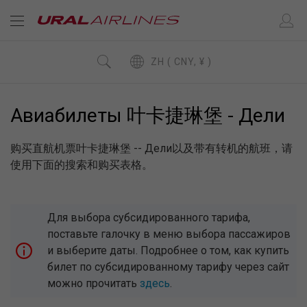
ZH ( CNY, ¥ )
Авиабилеты 叶卡捷琳堡 - Дели
购买直航机票叶卡捷琳堡 -- Дели以及带有转机的航班，请
使用下面的搜索和购买表格。
Для выбора субсидированного тарифа,
поставьте галочку в меню выбора пассажиров
и выберите даты. Подробнее о том, как купить
билет по субсидированному тарифу через сайт
можно прочитать
здесь
.