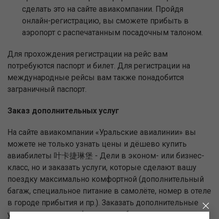
сделать это на сайте авиакомпании. Пройдя
онлайн-регистрацию, вы сможете прибыть в
аэропорт с распечатанным посадочным талоном.
Для прохождения регистрации на рейс вам
потребуются паспорт и билет. Для регистрации на
международные рейсы вам также понадобится
заграничный паспорт.
Заказ дополнительных услуг
На сайте авиакомпании «Уральские авиалинии» вы
можете не только узнать цены и дёшево купить
авиабилеты 叶卡捷琳堡 - Дели в эконом- или бизнес-
класс, но и заказать услуги, которые сделают вашу
поездку максимально комфортной (дополнительный
багаж, специальное питание в самолёте, номер в отеле
в городе прибытия и пр.). Заказать дополнительные
услуги можно при оформлении билета.