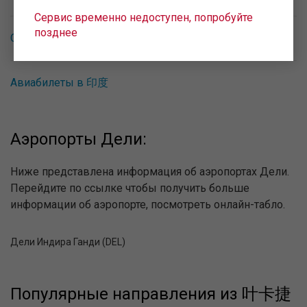
Сервис временно недоступен, попробуйте
позднее
Обратное направление Дели - 叶卡捷琳堡
Авиабилеты в 印度
Аэропорты Дели:
Ниже представлена информация об аэропортах Дели.
Перейдите по ссылке чтобы получить больше
информации об аэропорте, посмотреть онлайн-табло.
Дели Индира Ганди (DEL)
Популярные направления из 叶卡捷