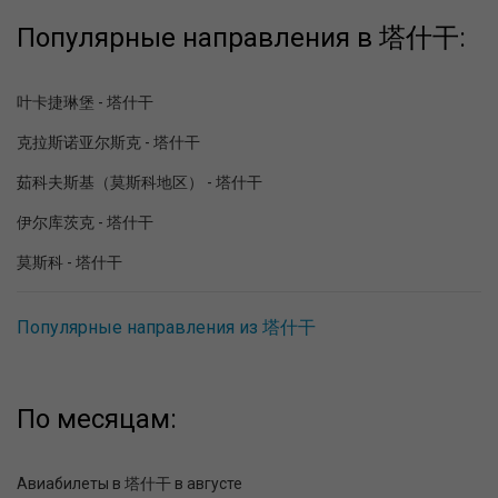
Популярные направления в 塔什干:
叶卡捷琳堡 - 塔什干
克拉斯诺亚尔斯克 - 塔什干
茹科夫斯基（莫斯科地区） - 塔什干
伊尔库茨克 - 塔什干
莫斯科 - 塔什干
Популярные направления из 塔什干
По месяцам:
Авиабилеты в 塔什干 в августе