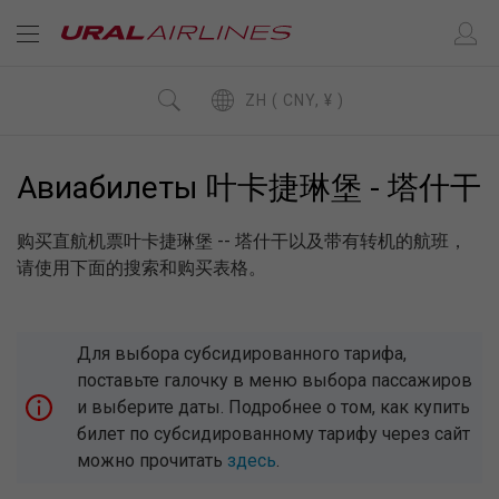
ZH ( CNY, ¥ )
Авиабилеты 叶卡捷琳堡 - 塔什干
购买直航机票叶卡捷琳堡 -- 塔什干以及带有转机的航班，
请使用下面的搜索和购买表格。
Для выбора субсидированного тарифа,
поставьте галочку в меню выбора пассажиров
и выберите даты. Подробнее о том, как купить
билет по субсидированному тарифу через сайт
можно прочитать
здесь
.