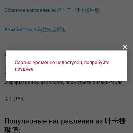
Обратное направление 塔什干 - 叶卡捷琳堡
Авиабилеты в 乌兹别克斯坦
Аэропорты 塔什干:
Сервис временно недоступен, попробуйте
Ниже представлена информация об аэропортах 塔什干.
позднее
Перейдите по ссылке чтобы получить больше
информации об аэропорте, посмотреть онлайн-табло.
南面 (TAS)
Популярные направления из 叶卡捷
琳堡: