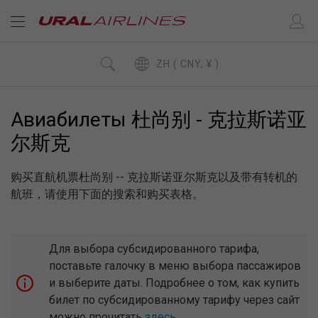
ZH ( CNY, ¥ )
Авиабилеты 杜尚别 - 克拉斯诺亚
尔斯克
购买直航机票杜尚别 -- 克拉斯诺亚尔斯克以及带有转机的
航班，请使用下面的搜索和购买表格。
Для выбора субсидированного тарифа,
поставьте галочку в меню выбора пассажиров
и выберите даты. Подробнее о том, как купить
билет по субсидированному тарифу через сайт
можно прочитать
здесь
.