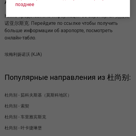
Аэропорты 克拉斯诺亚尔斯克:
позднее
Ниже представлена информация об аэропортах 克拉斯
诺亚尔斯克. Перейдите по ссылке чтобы получить
больше информации об аэропорте, посмотреть
онлайн-табло.
埃梅利扬诺沃 (KJA)
Популярные направления из 杜尚别:
杜尚别 - 茹科夫斯基（莫斯科地区）
杜尚别 - 索契
杜尚别 - 车里雅宾斯克
杜尚别 - 叶卡捷琳堡