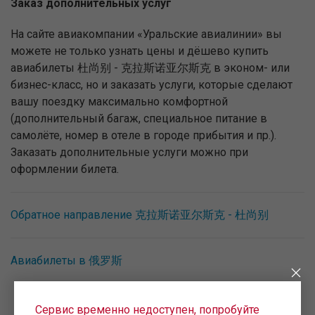
Заказ дополнительных услуг
На сайте авиакомпании «Уральские авиалинии» вы
можете не только узнать цены и дёшево купить
авиабилеты 杜尚别 - 克拉斯诺亚尔斯克 в эконом- или
бизнес-класс, но и заказать услуги, которые сделают
вашу поездку максимально комфортной
(дополнительный багаж, специальное питание в
самолёте, номер в отеле в городе прибытия и пр.).
Заказать дополнительные услуги можно при
оформлении билета.
Обратное направление 克拉斯诺亚尔斯克 - 杜尚别
Авиабилеты в 俄罗斯
Сервис временно недоступен, попробуйте