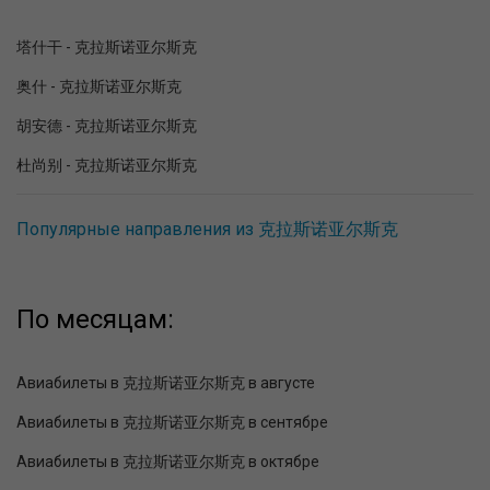
塔什干 - 克拉斯诺亚尔斯克
奥什 - 克拉斯诺亚尔斯克
胡安德 - 克拉斯诺亚尔斯克
杜尚别 - 克拉斯诺亚尔斯克
Популярные направления из 克拉斯诺亚尔斯克
По месяцам:
Авиабилеты в 克拉斯诺亚尔斯克 в августе
Авиабилеты в 克拉斯诺亚尔斯克 в сентябре
Авиабилеты в 克拉斯诺亚尔斯克 в октябре