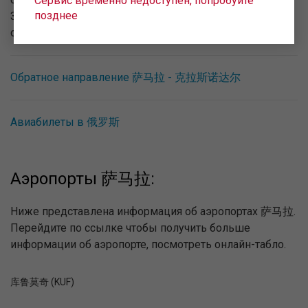
Сервис временно недоступен, попробуйте
позднее
Заказать дополнительные услуги можно при
оформлении билета.
Обратное направление 萨马拉 - 克拉斯诺达尔
Авиабилеты в 俄罗斯
Аэропорты 萨马拉:
Ниже представлена информация об аэропортах 萨马拉.
Перейдите по ссылке чтобы получить больше
информации об аэропорте, посмотреть онлайн-табло.
库鲁莫奇 (KUF)