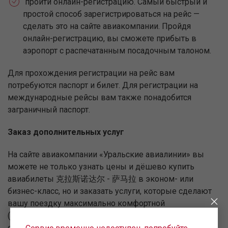
пройти онлайн-регистрацию. Самый быстрый и
простой способ зарегистрироваться на рейс —
сделать это на сайте авиакомпании. Пройдя
онлайн-регистрацию, вы сможете прибыть в
аэропорт с распечатанным посадочным талоном.
Для прохождения регистрации на рейс вам
потребуются паспорт и билет. Для регистрации на
международные рейсы вам также понадобится
заграничный паспорт.
Заказ дополнительных услуг
На сайте авиакомпании «Уральские авиалинии» вы
можете не только узнать цены и дёшево купить
авиабилеты 克拉斯诺达尔 - 萨马拉 в эконом- или
бизнес-класс, но и заказать услуги, которые сделают
вашу поездку максимально комфортной
(дополнительный багаж, специальное питание в
самолёте, номер в отеле в городе прибытия и пр.).