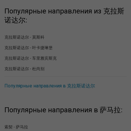
Популярные направления из 克拉斯
诺达尔:
克拉斯诺达尔 - 莫斯科
克拉斯诺达尔 - 叶卡捷琳堡
克拉斯诺达尔 - 车里雅宾斯克
克拉斯诺达尔 - 杜尚别
Популярные направления в 克拉斯诺达尔
Популярные направления в 萨马拉:
索契 - 萨马拉