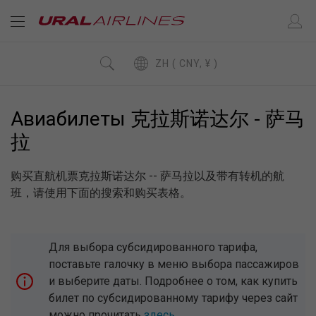
ZH ( CNY, ¥ )
Авиабилеты 克拉斯诺达尔 - 萨马
拉
购买直航机票克拉斯诺达尔 -- 萨马拉以及带有转机的航
班，请使用下面的搜索和购买表格。
Для выбора субсидированного тарифа,
поставьте галочку в меню выбора пассажиров
и выберите даты. Подробнее о том, как купить
билет по субсидированному тарифу через сайт
можно прочитать
здесь
.