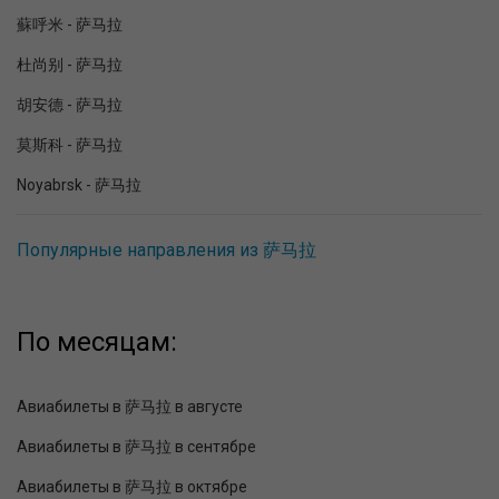
蘇呼米 - 萨马拉
杜尚别 - 萨马拉
胡安德 - 萨马拉
莫斯科 - 萨马拉
Noyabrsk - 萨马拉
Популярные направления из 萨马拉
По месяцам:
Авиабилеты в 萨马拉 в августе
Авиабилеты в 萨马拉 в сентябре
Авиабилеты в 萨马拉 в октябре