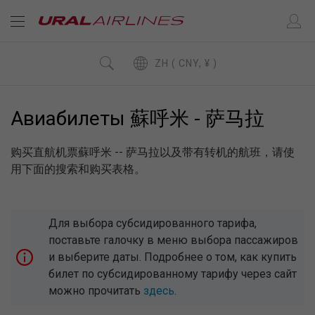
ZH ( CNY, ¥ )
Авиабилеты 蘇呼米 - 萨马拉
购买直航机票蘇呼米 -- 萨马拉以及带有转机的航班，请使
用下面的搜索和购买表格。
Для выбора субсидированного тарифа,
поставьте галочку в меню выбора пассажиров
и выберите даты. Подробнее о том, как купить
билет по субсидированному тарифу через сайт
можно прочитать
здесь
.