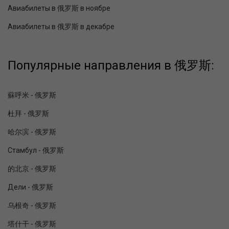
Авиабилеты в 俄罗斯 в ноябре
Авиабилеты в 俄罗斯 в декабре
Популярные направления в 俄罗斯:
蘇呼米 - 俄罗斯
杜拜 - 俄罗斯
哈尔滨 - 俄罗斯
Стамбул - 俄罗斯
的北京 - 俄罗斯
Дели - 俄罗斯
乌根奇 - 俄罗斯
塔什干 - 俄罗斯