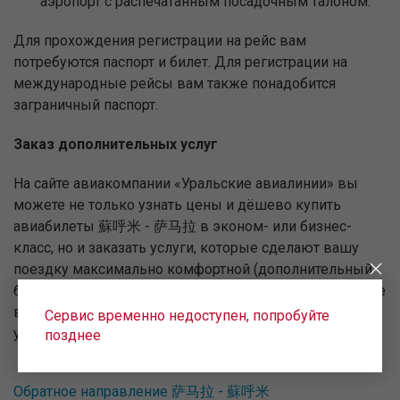
аэропорт с распечатанным посадочным талоном.
Для прохождения регистрации на рейс вам
потребуются паспорт и билет. Для регистрации на
международные рейсы вам также понадобится
заграничный паспорт.
Заказ дополнительных услуг
На сайте авиакомпании «Уральские авиалинии» вы
можете не только узнать цены и дёшево купить
авиабилеты 蘇呼米 - 萨马拉 в эконом- или бизнес-
класс, но и заказать услуги, которые сделают вашу
поездку максимально комфортной (дополнительный
багаж, специальное питание в самолёте, номер в отеле
в городе прибытия и пр.). Заказать дополнительные
Сервис временно недоступен, попробуйте
услуги можно при оформлении билета.
позднее
Обратное направление 萨马拉 - 蘇呼米