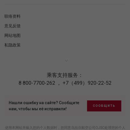
联络资料
意见反馈
网站地图
私隐政策
乘客支持服务：
8 800-7700-262
，
+7（499）920-22-52
Нашли ошибку на сайте? Сообщите
СООБЩИТЬ
нам, чтобы мы её исправили!
使用本网站并输入您的个人数据时，您同意乌拉尔航空公司OJSC处理您的个人