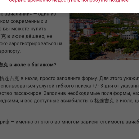
готовы предложить вам
е авиалинии» — один из
рком современных и
е вы можете купить
吉克 в июле дёшево, не
кже зарегистрироваться на
эропорту.
连吉克 в июле с багажом?
 格连吉克 в июле, просто заполните форму. Для этого укажит
пользоваться услугой гибкого поиска +/- 3 дня от указан
чество пассажиров. Заполнив необходимые поля формы, на
есадками, и все доступные авиабилеты в 格连吉克 в июле, це
ариф — именно от этого во многом зависит стоимость ав