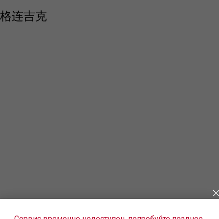
 в 格连吉克
альские авиалинии». Если
Сервис временно недоступен, попробуйте позднее