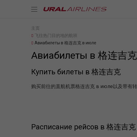
主页
飞往热门目的地的航班
Авиабилеты в 格连吉克 в июле
Авиабилеты в 格连吉克 
Купить билеты в 格连吉克
购买前往的直航机票格连吉克 в июле以及带
Расписание рейсов в 格连吉克