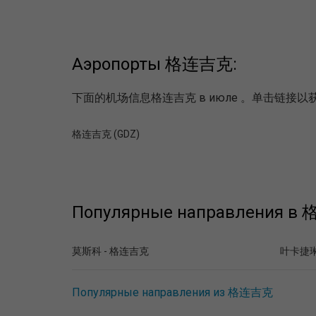
Аэропорты 格连吉克:
下面的机场信息格连吉克 в июле 。单击链
格连吉克 (GDZ)
Популярные направления в
莫斯科 - 格连吉克
叶卡捷琳
Популярные направления из 格连吉克