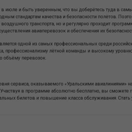
 в июле и быть уверенным, что вы доберётесь туда в са
дным стандартам качества и безопасности полётов. Поэт
воздушного транспорта, но и регулярно проходит программ
существления авиаперевозок и обеспечения их безопаснос
является одной из самых профессиональных среди российс
ка, профессионализму лётной команды и высокому уровню 
о объёму перевозок.
вня сервиса, оказываемого «Уральскими авиалиниями» на
Участвуя в программе абсолютно бесплатно, вы сможете п
иальных билетов и повышение класса обслуживания. Стат