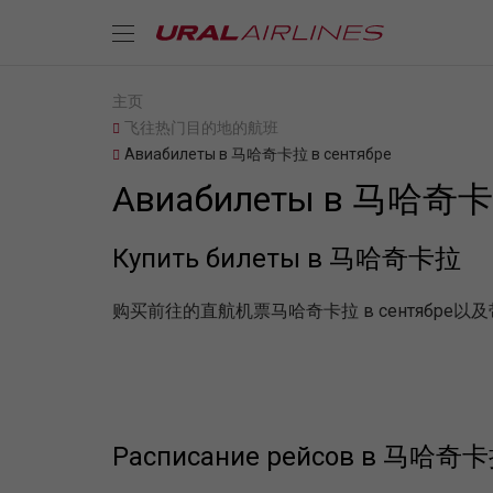
主页
飞往热门目的地的航班
Авиабилеты в 马哈奇卡拉 в сентябре
Авиабилеты в 马哈奇卡拉
Купить билеты в 马哈奇卡拉
购买前往的直航机票马哈奇卡拉 в сентябр
Расписание рейсов в 马哈奇