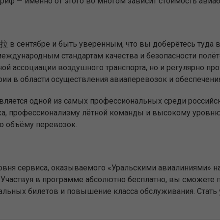
ариф — именно от этого во многом зависит стоимость ав
拉 в сентябре и быть уверенным, что вы доберётесь туда
еждународным стандартам качества и безопасности полёт
ой ассоциации воздушного транспорта, но и регулярно пр
ии в области осуществления авиаперевозок и обеспечения
является одной из самых профессиональных среди российс
ка, профессионализму лётной команды и высокому уровню 
о объёму перевозок.
вня сервиса, оказываемого «Уральскими авиалиниями» на
Участвуя в программе абсолютно бесплатно, вы сможете п
иальных билетов и повышение класса обслуживания. Стат