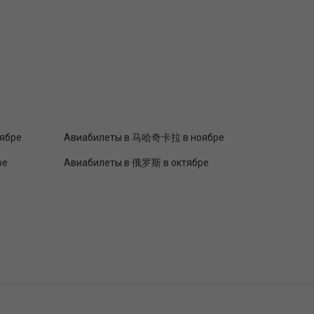
ябре
Авиабилеты в 马哈奇卡拉 в ноябре
ре
Авиабилеты в 俄罗斯 в октябре