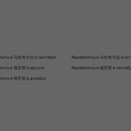
леты в 马哈奇卡拉 в сентябре
Авиабилеты в 马哈奇卡拉 в окт
леты в 俄罗斯 в августе
Авиабилеты в 俄罗斯 в сентяб
леты в 俄罗斯 в декабре