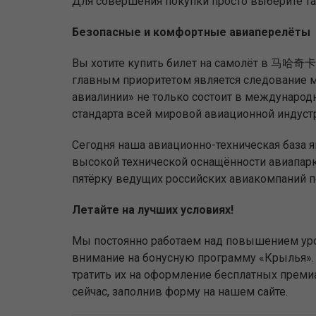
Для совершения покупки просто выберите т
Безопасные и комфортные авиаперелёты
Вы хотите купить билет на самолёт в 马哈奇卡
главным приоритетом является следование м
авиалинии» не только состоит в международн
стандарта всей мировой авиационной индустр
Сегодня наша авиационно-техническая база 
высокой технической оснащённости авиапар
пятёрку ведущих российских авиакомпаний п
Летайте на лучших условиях!
Мы постоянно работаем над повышением уро
внимание на бонусную программу «Крылья». 
тратить их на оформление бесплатных прем
сейчас, заполнив форму на нашем сайте.