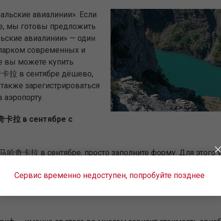
альские авиалинии». Если
, мы готовы предложить
ьские авиалинии» — один
 парком современных и
е вы можете купить
奇卡拉 в сентябре дёшево,
а также зарегистрироваться
 аэропорту.
哈奇卡拉 в сентябре с
в 马哈奇卡拉 в сентябре, просто заполните форму. Для этого у
е воспользоваться услугой гибкого поиска +/- 3 дня от ук
Сервис временно недоступен, попробуйте позднее
олёта и количество пассажиров. Заполнив необходимые по
ых и с пересадками, и все доступные авиабилеты в 马哈奇卡拉