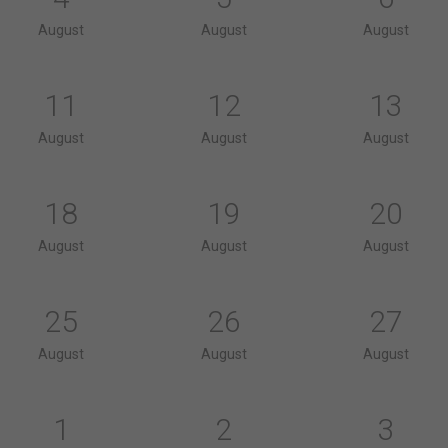
August
August
August
11
12
13
August
August
August
18
19
20
August
August
August
25
26
27
August
August
August
1
2
3