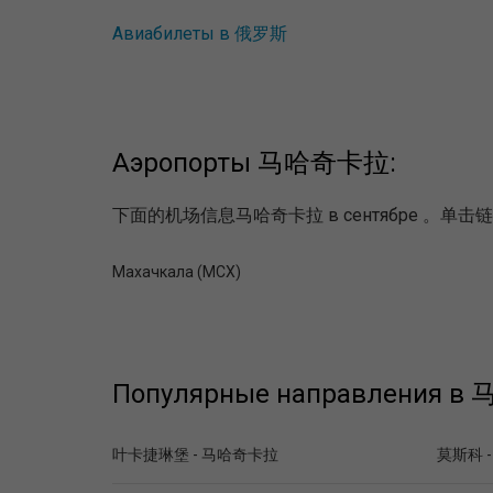
Авиабилеты в 俄罗斯
Аэропорты 马哈奇卡拉:
下面的机场信息马哈奇卡拉 в сентябре 
Махачкала (MCX)
Популярные направления в
叶卡捷琳堡 - 马哈奇卡拉
莫斯科 