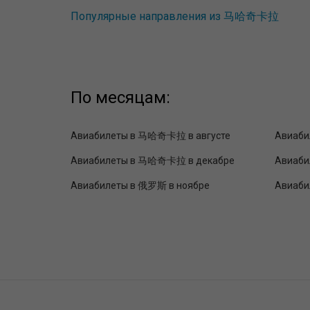
Популярные направления из 马哈奇卡拉
По месяцам:
Авиабилеты в 马哈奇卡拉 в августе
Авиаби
Авиабилеты в 马哈奇卡拉 в декабре
Авиаби
Авиабилеты в 俄罗斯 в ноябре
Авиаби