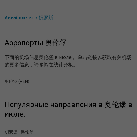
Авиабилеты в 俄罗斯
Аэропорты 奥伦堡:
下面的机场信息奥伦堡 в июле 。单击链接以获取有关机场
的更多信息，请参阅在线计分板。
奥伦堡 (REN)
Популярные направления в 奥伦堡 в
июле:
胡安德 - 奥伦堡