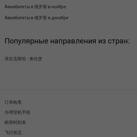
Авиабилеты в 俄罗斯 в ноябре
Авиабилеты в 俄罗斯 в декабре
Популярные направления из стран:
塔吉克斯坦 - 奥伦堡
订单检查
办理登机手续
航班时刻表
飞行状态