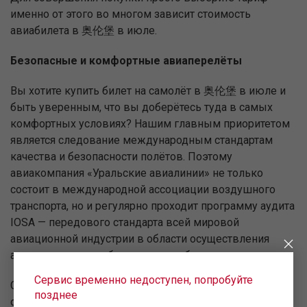
именно от этого во многом зависит стоимость
авиабилета в 奥伦堡 в июле.
Безопасные и комфортные авиаперелёты
Вы хотите купить билет на самолёт в 奥伦堡 в июле и
быть уверенным, что вы доберётесь туда в самых
комфортных условиях? Нашим главным приоритетом
является следование международным стандартам
качества и безопасности полётов. Поэтому
авиакомпания «Уральские авиалинии» не только
состоит в международной ассоциации воздушного
транспорта, но и регулярно проходит программу аудита
IOSA — передового стандарта всей мировой
авиационной индустрии в области осуществления
авиаперевозок и обеспечения их безопасности.
Сервис временно недоступен, попробуйте
Сегодня наша авиационно-техническая база является
позднее
одной из самых профессиональных среди российской