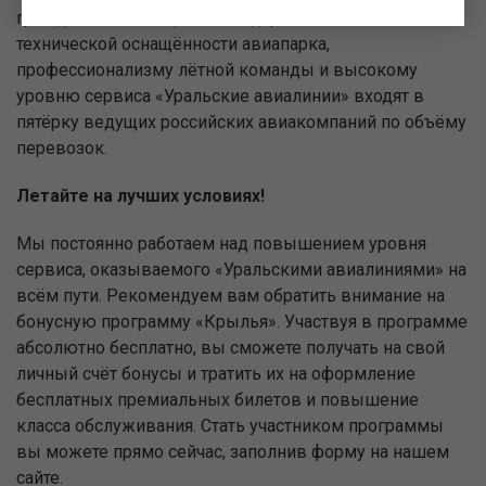
гражданской авиации. Благодаря высокой
технической оснащённости авиапарка,
профессионализму лётной команды и высокому
уровню сервиса «Уральские авиалинии» входят в
пятёрку ведущих российских авиакомпаний по объёму
перевозок.
Летайте на лучших условиях!
Мы постоянно работаем над повышением уровня
сервиса, оказываемого «Уральскими авиалиниями» на
всём пути. Рекомендуем вам обратить внимание на
бонусную программу «Крылья». Участвуя в программе
абсолютно бесплатно, вы сможете получать на свой
личный счёт бонусы и тратить их на оформление
бесплатных премиальных билетов и повышение
класса обслуживания. Стать участником программы
вы можете прямо сейчас, заполнив форму на нашем
сайте.