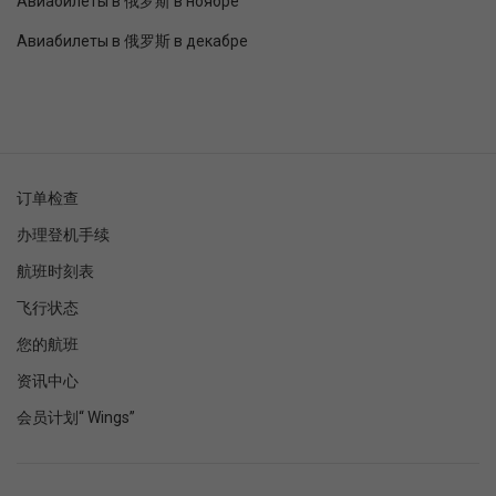
Авиабилеты в 俄罗斯 в ноябре
Авиабилеты в 俄罗斯 в декабре
订单检查
办理登机手续
航班时刻表
飞行状态
您的航班
资讯中心
会员计划“ Wings”