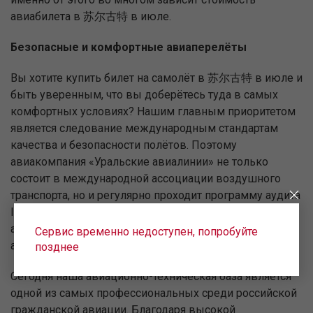
авиабилета в 苏尔古特 в июле.
Безопасные и комфортные авиаперелёты
Вы хотите купить билет на самолёт в 苏尔古特 в июле и
быть уверенным, что вы доберётесь туда в самых
комфортных условиях? Нашим главным приоритетом
является следование международным стандартам
качества и безопасности полётов. Поэтому
авиакомпания «Уральские авиалинии» не только
состоит в международной ассоциации воздушного
транспорта, но и регулярно проходит программу аудита
IOSA — передового стандарта всей мировой
авиационной индустрии в области осуществления
Сервис временно недоступен, попробуйте
авиаперевозок и обеспечения их безопасности.
позднее
Сегодня наша авиационно-техническая база является
одной из самых профессиональных среди российской
гражданской авиации. Благодаря высокой