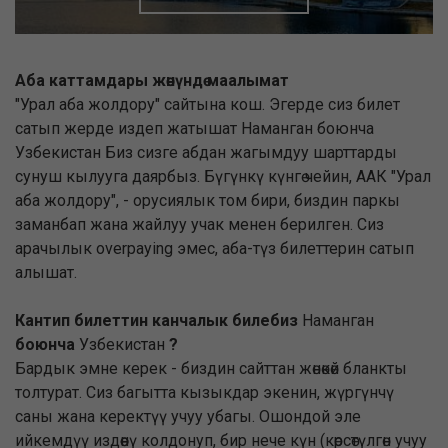
Аба каттамдары жөнүндө маалымат
"Урал аба жолдору" сайтына кош. Эгерде сиз билет
сатып жерде издеп жатышат Наманган боюнча
Узбекистан Биз сизге абдан жагымдуу шарттарды
сунуш кылууга даярбыз. Бүгүнкү күнгө чейин, ААК "Урал
аба жолдору", - орусиялык том бири, биздин паркы
заманбап жана жайлуу учак менен берилген. Сиз
арачылык overpaying эмес, аба-түз билеттерин сатып
алышат.
Кантип билеттин канчалык билебиз
Наманган
боюнча
Узбекистан
?
Бардык эмне керек - биздин сайттан жөнөкөй бланкты
толтурат. Сиз багытта кызыкдар экенин, жүргүнчү
саны жана керектүү учуу убагы. Ошондой эле
ийкемдүү издөөнү колдонуп, бир нече күн (көрсөтүлгөн учуу