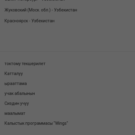
Жуковский (Моск. обл.) - Узбекистан
Красноярск - Узбекистан
токтому текшерилет
Катталуу
ырааттама
учак абалынын
Сиздин учуу
маалымат
Калыстык программасы "Wings"