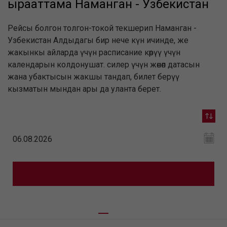
ырааттама Наманган - Узбекистан
Рейсы болгон толгон-токой текшерип Наманган -
Узбекистан Алдыдагы бир нече күн ичинде, же
жакынкы айларда үчүн расписание көрүү үчүн
календарын колдонушат. силер үчүн жөнөп датасын
жана убактысын жакшы тандап, билет берүү
кызматын мындан ары да уланта берет.