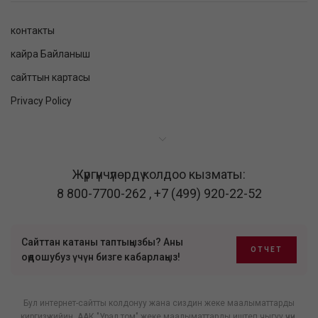
контакты
кайра Байланыш
сайттын картасы
Privacy Policy
Жүргүнчүлөрдү колдоо кызматы:
8 800-7700-262
,
+7 (499) 920-22-52
Сайттан катаны таптыңызбы? Аны
ОТЧЕТ
оңдошубуз үчүн бизге кабарлаңыз!
Бул интернет-сайтты колдонуу жана сиздин жеке маалыматтарды
киргизүү кийин, ААК "Урал том" жеке маалыматтарды иштеп чыгуу үчүн,