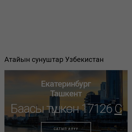
Атайын сунуштар Узбекистан
Екатеринбург
Ташкент
Баасы түшкөн 17126
C
САТЫП АЛУУ