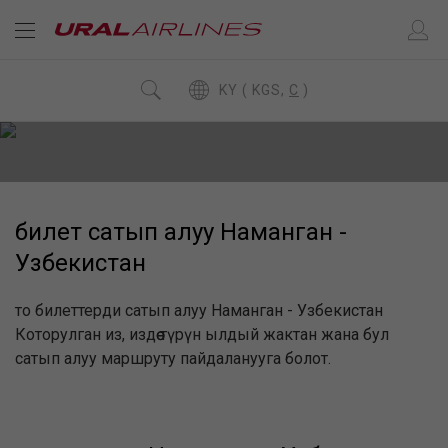
KY ( KGS,
C
)
билет сатып алуу Наманган -
Узбекистан
то билеттерди сатып алуу Наманган - Узбекистан
Которулган из, издөө түрүн ылдый жактан жана бул
сатып алуу маршруту пайдаланууга болот.