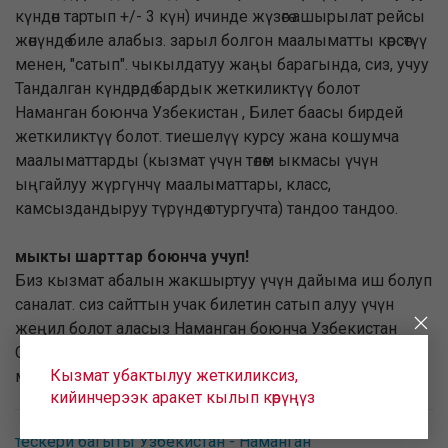
күндөн тартып +/- 3 күн) ичинде жүзөгө ашырылат рейсы
жөнүндө биле алабыз. зарыл болгон маалыматты көрсөтүү
менен, "сатып". чыкылдатуу жаңы барагында, сиз, учуу
Тандалган күндөрдө бардык жеткиликтүү болот
Наманган боюнча Узбекистан , Билет баасы бирдей
жеткиликтүү болот. тиешелүү курсу жана кошумча
маалыматтарды (кызмат үчүн төлөм ыкмасы үчүн
ыңгайлуу жүргүнчү маалыматтары, класс,
камсыздандыруу түрүндө отургучта) тандоо тандоо.
мыкты шарттар боюнча учуп!
Биз кызмат абалын жакшыртуу үчүн дайыма иш болуп
саналат. сиз сайттын учак билетин сатып алуу үчүн
жеңил болот аласыз Наманган боюнча Узбекистан
Сенин по маршруту боюнча бардык зарыл болгон
Кызмат убактылуу жеткиликсиз,
маалыматтарды билүүгө болот.
кийинчерээк аракет кылып көрүңүз
тескери багыты Узбекистан - Наманган