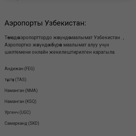
Аэропорты Узбекистан:
Төмөндө аэропорттордо жөнүндө маалымат Узбекистан . ,
Аэропортко жөнүндө көбүрөөк маалымат алуу үчүн
шилтемени онлайн жекелештирилген карагыла.
Андижан (FEG)
түштүк (TAS)
Наманган (NMA)
Наманган (KSQ)
Ургенч (UGC)
Самарканд (SKD)