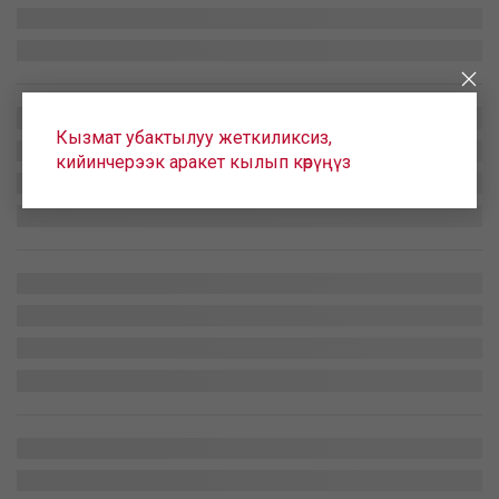
Кызмат убактылуу жеткиликсиз,
кийинчерээк аракет кылып көрүңүз