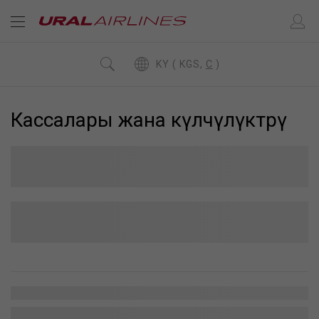
KY ( KGS,
C
)
Кассалары жана өкүлчүлүктөрү