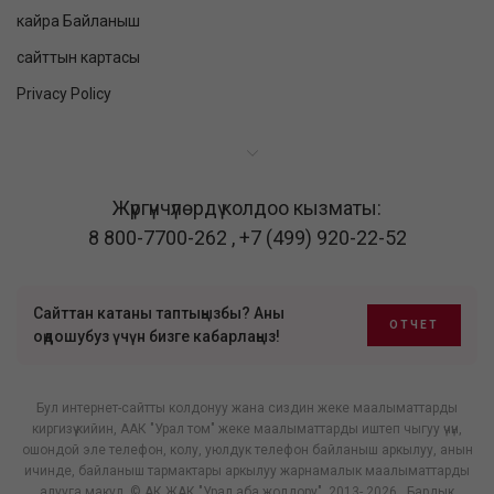
кайра Байланыш
сайттын картасы
Privacy Policy
Жүргүнчүлөрдү колдоо кызматы:
8 800-7700-262
,
+7 (499) 920-22-52
Сайттан катаны таптыңызбы? Аны
ОТЧЕТ
оңдошубуз үчүн бизге кабарлаңыз!
Бул интернет-сайтты колдонуу жана сиздин жеке маалыматтарды
киргизүү кийин, ААК "Урал том" жеке маалыматтарды иштеп чыгуу үчүн,
ошондой эле телефон, колу, уюлдук телефон байланыш аркылуу, анын
ичинде, байланыш тармактары аркылуу жарнамалык маалыматтарды
алууга макул. © АК ЖАК "Урал аба жолдору", 2013- 2026 . Бардык