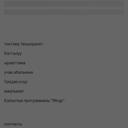
токтому текшерилет
Катталуу
ырааттама
учак абалынын
Сиздин учуу
маалымат
Калыстык программасы "Wings"
контакты