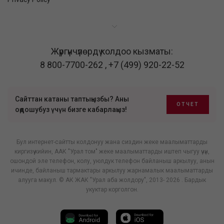
Жүргүнчүлөрдү колдоо кызматы:
8 800-7700-262
,
+7 (499) 920-22-52
Сайттан катаны таптыңызбы? Аны
ОТЧЕТ
оңдошубуз үчүн бизге кабарлаңыз!
Бул интернет-сайтты колдонуу жана сиздин жеке маалыматтарды
киргизүү кийин, ААК "Урал том" жеке маалыматтарды иштеп чыгуу үчүн,
ошондой эле телефон, колу, уюлдук телефон байланыш аркылуу, анын
ичинде, байланыш тармактары аркылуу жарнамалык маалыматтарды
алууга макул. © АК ЖАК "Урал аба жолдору", 2013- 2026 . Бардык
укуктар корголгон.