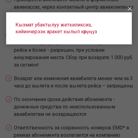
авиакассах, через контактный центр авиакомпании
и в кассах агентств, которые продают билеты
авиакомпании
Кызмат убактылуу жеткиликсиз,
кийинчерээк аракет кылып көрүңүз
Возврат оформленного авиабилета, а также
изменения дат разрешены за 3 часа до вылета
рейса и более - разрешен, при условии
аннулирования места. Сбор при возврате 1 000 руб.
за сегмент
Возврат или изменения авиабилета менее чем за 3
часа до вылета и после вылета рейса – запрещены
По окончании срока действия абонемента -
денежные средства по неиспользованным
авиабилетам не возвращаются
Ответственность за сохранность номеров EMD* в
рамках абонемента возлагается на компанию