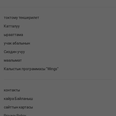
токтому текшерилет
Катталуу
ырааттама
учак абалынын
Сиздин учуу
маалымат
Калыстык программасы "Wings"
контакты
кайра Байланыш
сайттын картасы
Privacy Policy