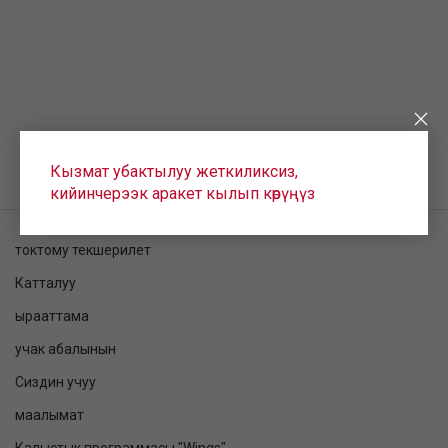
Кызмат убактылуу жеткиликсиз,
кийинчерээк аракет кылып көрүңүз
токтому текшерилет
Катталуу
ырааттама
учак абалынын
Сиздин учуу
маалымат