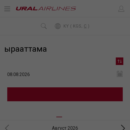
KY ( KGS,
C
)
ырааттама
Август 2026