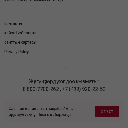
Калыстык программасы "Wings"
контакты
кайра Байланыш
сайттын картасы
Privacy Policy
Жүргүнчүлөрдү колдоо кызматы:
8 800-7700-262
,
+7 (499) 920-22-52
Сайттан катаны таптыңызбы? Аны
ОТЧЕТ
оңдошубуз үчүн бизге кабарлаңыз!