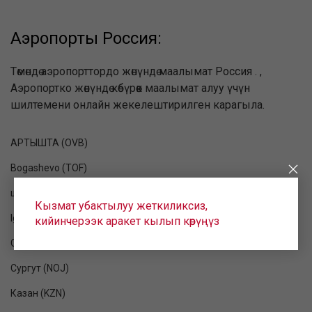
Аэропорты Россия:
Төмөндө аэропорттордо жөнүндө маалымат Россия . ,
Аэропортко жөнүндө көбүрөөк маалымат алуу үчүн
шилтемени онлайн жекелештирилген карагыла.
АРТЫШТА (OVB)
Bogashevo (TOF)
шумкар (GDX)
Кызмат убактылуу жеткиликсиз,
Ignatievo (BQS)
кийинчерээк аракет кылып көрүңүз
Сургут (NJC)
Сургут (NOJ)
Казан (KZN)