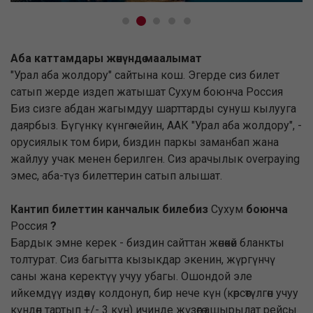
Аба каттамдары жөнүндө маалымат
"Урал аба жолдору" сайтына кош. Эгерде сиз билет
сатып жерде издеп жатышат Сухум боюнча Россия
Биз сизге абдан жагымдуу шарттарды сунуш кылууга
даярбыз. Бүгүнкү күнгө чейин, ААК "Урал аба жолдору", -
орусиялык том бири, биздин паркы заманбап жана
жайлуу учак менен берилген. Сиз арачылык overpaying
эмес, аба-түз билеттерин сатып алышат.
Кантип билеттин канчалык билебиз
Сухум
боюнча
Россия
?
Бардык эмне керек - биздин сайттан жөнөкөй бланкты
толтурат. Сиз багытта кызыкдар экенин, жүргүнчү
саны жана керектүү учуу убагы. Ошондой эле
ийкемдүү издөөнү колдонуп, бир нече күн (көрсөтүлгөн учуу
күндөн тартып +/- 3 күн) ичинде жүзөгө ашырылат рейсы