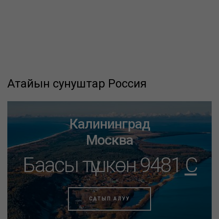
Атайын сунуштар Россия
Калининград
Москва
Баасы түшкөн 9481
C
САТЫП АЛУУ