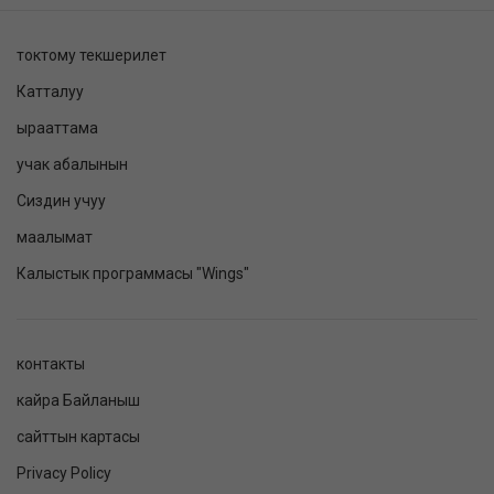
токтому текшерилет
Катталуу
ырааттама
учак абалынын
Сиздин учуу
маалымат
Калыстык программасы "Wings"
контакты
кайра Байланыш
сайттын картасы
Privacy Policy