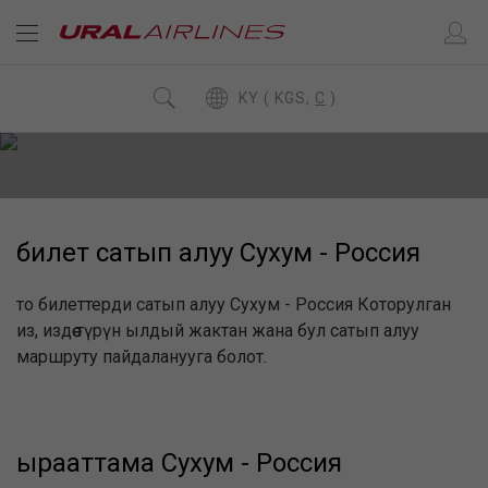
KY ( KGS,
C
)
билет сатып алуу Сухум - Россия
то билеттерди сатып алуу Сухум - Россия Которулган
из, издөө түрүн ылдый жактан жана бул сатып алуу
маршруту пайдаланууга болот.
ырааттама Сухум - Россия