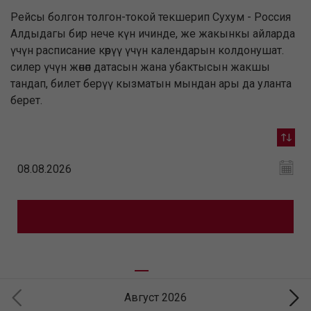
Рейсы болгон толгон-токой текшерип Сухум - Россия
Алдыдагы бир нече күн ичинде, же жакынкы айларда
үчүн расписание көрүү үчүн календарын колдонушат.
силер үчүн жөнөп датасын жана убактысын жакшы
тандап, билет берүү кызматын мындан ары да уланта
берет.
Август 2026