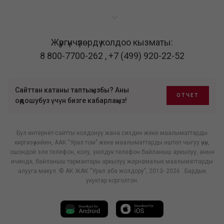
Жүргүнчүлөрдү колдоо кызматы:
8 800-7700-262
,
+7 (499) 920-22-52
Сайттан катаны таптыңызбы? Аны
ОТЧЕТ
оңдошубуз үчүн бизге кабарлаңыз!
Бул интернет-сайтты колдонуу жана сиздин жеке маалыматтарды
киргизүү кийин, ААК "Урал том" жеке маалыматтарды иштеп чыгуу үчүн,
ошондой эле телефон, колу, уюлдук телефон байланыш аркылуу, анын
ичинде, байланыш тармактары аркылуу жарнамалык маалыматтарды
алууга макул. © АК ЖАК "Урал аба жолдору", 2013- 2026 . Бардык
укуктар корголгон.