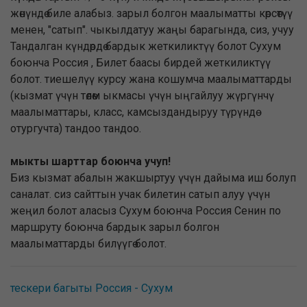
жөнүндө биле алабыз. зарыл болгон маалыматты көрсөтүү
менен, "сатып". чыкылдатуу жаңы барагында, сиз, учуу
Тандалган күндөрдө бардык жеткиликтүү болот Сухум
боюнча Россия , Билет баасы бирдей жеткиликтүү
болот. тиешелүү курсу жана кошумча маалыматтарды
(кызмат үчүн төлөм ыкмасы үчүн ыңгайлуу жүргүнчү
маалыматтары, класс, камсыздандыруу түрүндө
отургучта) тандоо тандоо.
мыкты шарттар боюнча учуп!
Биз кызмат абалын жакшыртуу үчүн дайыма иш болуп
саналат. сиз сайттын учак билетин сатып алуу үчүн
жеңил болот аласыз Сухум боюнча Россия Сенин по
маршруту боюнча бардык зарыл болгон
маалыматтарды билүүгө болот.
тескери багыты Россия - Сухум