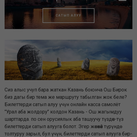
САТЫП АЛУУ
Сиз алыс учуп бара жаткан Казань боюнча Ош Бирок
биз дагы бир тема же маршруту табылган жок беле?
Билеттерди сатып алуу үчүн онлайн касса самолёт
"Урал аба жолдору" колдон Казань - Ош жагымдуу
шарттарда. по сен орусиялык аба ташуучу түздөн-түз
билеттерди сатып алууга болот. Эгер жөнөкөй түрүндө
толтуруу зарыл, бул үчүн, билеттерди сатып алууга бир-