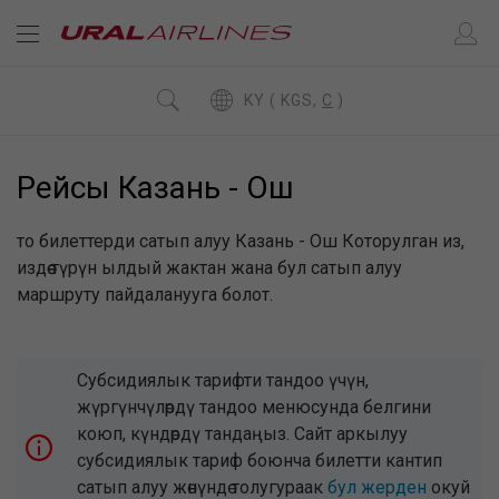
KY ( KGS,
C
)
Рейсы Казань - Ош
то билеттерди сатып алуу Казань - Ош Которулган из,
издөө түрүн ылдый жактан жана бул сатып алуу
маршруту пайдаланууга болот.
Субсидиялык тарифти тандоо үчүн,
жүргүнчүлөрдү тандоо менюсунда белгини
коюп, күндөрдү тандаңыз. Сайт аркылуу
субсидиялык тариф боюнча билетти кантип
сатып алуу жөнүндө толугураак
бул жерден
окуй