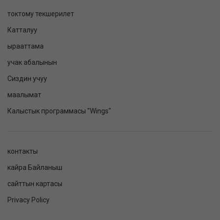
токтому текшерилет
Катталуу
ырааттама
учак абалынын
Сиздин учуу
маалымат
Калыстык программасы "Wings"
контакты
кайра Байланыш
сайттын картасы
Privacy Policy