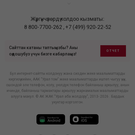
Жүргүнчүлөрдү колдоо кызматы:
8 800-7700-262
,
+7 (499) 920-22-52
Сайттан катаны таптыңызбы? Аны
ОТЧЕТ
оңдошубуз үчүн бизге кабарлаңыз!
Бул интернет-сайтты колдонуу жана сиздин жеке маалыматтарды
киргизүү кийин, ААК "Урал том" жеке маалыматтарды иштеп чыгуу үчүн,
ошондой эле телефон, колу, уюлдук телефон байланыш аркылуу, анын
ичинде, байланыш тармактары аркылуу жарнамалык маалыматтарды
алууга макул. © АК ЖАК "Урал аба жолдору", 2013- 2026 . Бардык
укуктар корголгон.