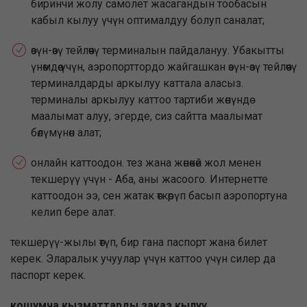
биринчи жолу самолет жасагандын тообасын
кабыл кылуу үчүн оптималдуу болуп саналат;
өзүн-өзү тейлөөчү терминалын пайдалануу. Убакытты
үнөмдөө үчүн, аэропорттордо жайгашкан өзүн-өзү тейлөөчү
терминалдарды аркылуу каттала аласыз.
терминалы аркылуу каттоо тартиби жөнүндө
маалымат алуу, эгерде, сиз сайтта маалымат
бөлүмүнөн алат;
онлайн каттоодон. тез жана жөнөкөй жол менен
текшерүү үчүн - Аба, аны жасоого. Интернетте
каттоодон ээ, сен жатак өткөрүп басып аэропортуна
келип бере алат.
текшерүү-жылы өтүп, бир гана паспорт жана билет
керек. Эларалык учуулар үчүн каттоо үчүн силер да
паспорт керек.
кошумча кызматтарды заказ кылуу