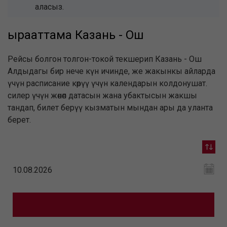
аласыз.
ырааттама Казань - Ош
Рейсы болгон толгон-токой текшерип Казань - Ош
Алдыдагы бир нече күн ичинде, же жакынкы айларда
үчүн расписание көрүү үчүн календарын колдонушат.
силер үчүн жөнөп датасын жана убактысын жакшы
тандап, билет берүү кызматын мындан ары да уланта
берет.