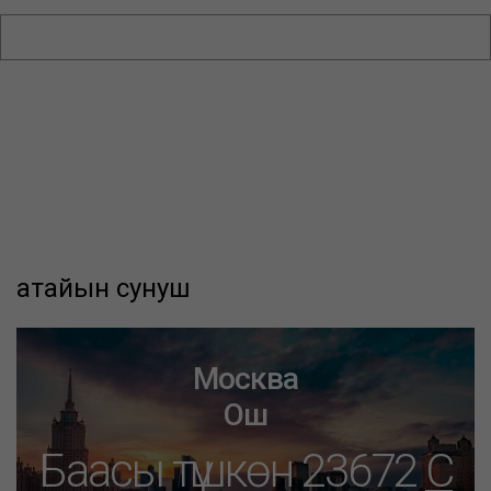
атайын сунуш
Москва
Ош
Баасы түшкөн 23672
C