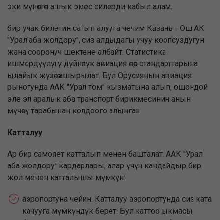
эки мүнөттөн ашык эмес силерди кабыл алам.
бир учак билетин сатып алууга чечим Казань - Ош АК
"Урал аба жолдору", сиз алдыдагы учуу коопсуздугун
жана сооронуч шектене албайт. Статистика
ишмердүүлүгү дүйнөлүк авиация өнөр стандарттарына
ылайык жүзөгө ашырылат. Бул Орусиянын авиация
рыногунда ААК "Урал том" кызматына алып, ошондой
эле эл аралык аба транспорт бирикмесинин анын
мүчөсү тарабынан колдоого алынган.
Катталуу
Ар бир самолет катталып менен башталат. ААК "Урал
аба жолдору" кардарлары, алар үчүн кандайдыр бир
жол менен катталышы мүмкүн:
аэропортуна чейин. Катталуу аэропортунда сиз ката
качууга мүмкүндүк берет. Бул каттоо ыкмасы