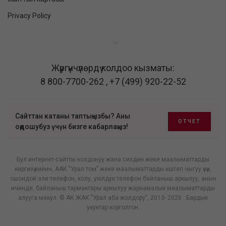
Privacy Policy
Жүргүнчүлөрдү колдоо кызматы:
8 800-7700-262
,
+7 (499) 920-22-52
Сайттан катаны таптыңызбы? Аны
ОТЧЕТ
оңдошубуз үчүн бизге кабарлаңыз!
Бул интернет-сайтты колдонуу жана сиздин жеке маалыматтарды
киргизүү кийин, ААК "Урал том" жеке маалыматтарды иштеп чыгуу үчүн,
ошондой эле телефон, колу, уюлдук телефон байланыш аркылуу, анын
ичинде, байланыш тармактары аркылуу жарнамалык маалыматтарды
алууга макул. © АК ЖАК "Урал аба жолдору", 2013- 2026 . Бардык
укуктар корголгон.