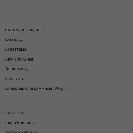
токтому текшерилет
Катталуу
ырааттама
учак абалынын
Сиздин учуу
маалымат
Калыстык программасы "Wings"
контакты
кайра Байланыш
сайттын картасы