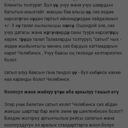
бланкты толтурат. Бул үчүн, учуу жана учуу шаардын
багытын аныктайт. жакшы баа алыш үчүн, сиз издөө
көрсөтүлгөн күндөн тартып ийкемдүү издөө пайдаланып
+/- 3 күн талап кылынышы мүмкүн. Ошондой эле, сиз
учуу датасы жана жүргүнчүлөрдүн саны туура көрсөтүлүшү
керек. түрүндө талап Талааларды толтуруп, "сатып" чык -
издөө жыйынтыгы менен, сиз бардык каттамдарын
көрөт Челябинск , Учуу баасы оң тилкеде келтирилген
болот.
сатып алуу баасын гана тандоо үчүн - бул көбүнесе какие
көз каранды болот Челябинск .
Коопсуз жана жайлуу үстүнө аба аркылуу ташып өтүү
Эгер учак билетин сатып келет Челябинск сиз абдан
жакшы шарттар бар жете эмне үчүн шектенбесек болот?
Биздин жогорку артыкчылык рейсы сапатын жана
коопсуздугун эл аралык стандарттарга жооп болуп