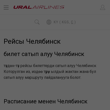
KY ( KGS,
C
)
Рейсы Челябинск
билет сатып алуу Челябинск
түздөн-түз рейсы билеттерди сатып алуу Челябинск
Которулган из, издөө түрүн ылдый жактан жана бул
сатып алуу маршруту пайдаланууга болот.
Расписание менен Челябинск