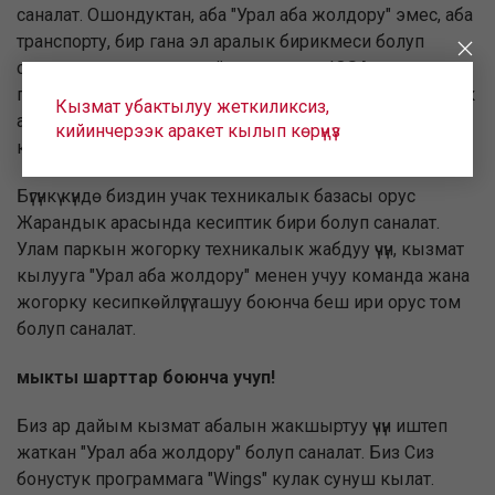
саналат. Ошондуктан, аба "Урал аба жолдору" эмес, аба
транспорту, бир гана эл аралык бирикмеси болуп
саналат, ал эми ошондой эле үзгүлтүксүз IOSA аудит
программасы өттү - аба транспорту жаатындагы дүйнөлүк
Кызмат убактылуу жеткиликсиз,
авиация өнөр жайы өнүккөн стандарттуу жана алардын
кийинчерээк аракет кылып көрүңүз
коопсуздугун камсыз кылуу.
Бүгүнкү күндө биздин учак техникалык базасы орус
Жарандык арасында кесиптик бири болуп саналат.
Улам паркын жогорку техникалык жабдуу үчүн, кызмат
кылууга "Урал аба жолдору" менен учуу команда жана
жогорку кесипкөйлүгү ташуу боюнча беш ири орус том
болуп саналат.
мыкты шарттар боюнча учуп!
Биз ар дайым кызмат абалын жакшыртуу үчүн иштеп
жаткан "Урал аба жолдору" болуп саналат. Биз Сиз
бонустук программага "Wings" кулак сунуш кылат.