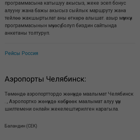
программасына катышуу акысыз, жеке эсеп бонус
алууну жана бажы акысыз сыйлык маршруту жана
тейлөө жакшыртылат аны өткөрө алышат. азыр мүмкүн
программасынын мүчөсү болуп биздин сайтында
анкетаны толтуруп.
Рейсы Россия
Аэропорты Челябинск:
Төмөндө аэропорттордо жөнүндө маалымат Челябинск
. , Аэропортко жөнүндө көбүрөөк маалымат алуу үчүн
шилтемени онлайн жекелештирилген карагыла.
Баландин (CEK)