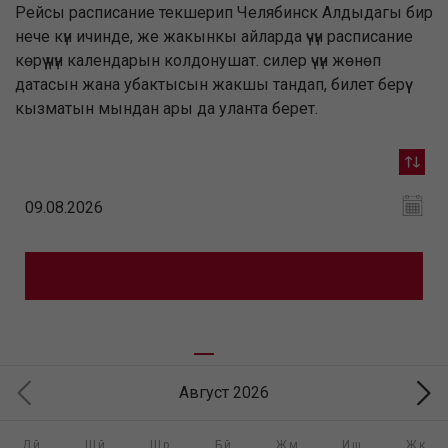
Рейсы расписание текшерип Челябинск Алдыдагы бир
нече күн ичинде, же жакынкы айларда үчүн расписание
көрүү үчүн календарын колдонушат. силер үчүн жөнөп
датасын жана убактысын жакшы тандап, билет берүү
кызматын мындан ары да уланта берет.
Август 2026
Дй
Шй
Шр
Бй
Жм
Иш
Жк