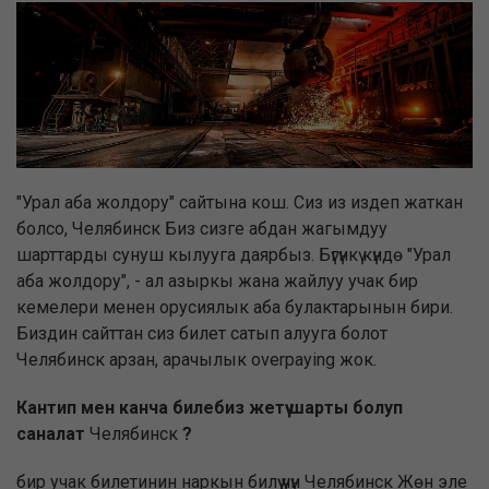
"Урал аба жолдору" сайтына кош. Сиз из издеп жаткан
болсо, Челябинск Биз сизге абдан жагымдуу
шарттарды сунуш кылууга даярбыз. Бүгүнкү күндө "Урал
аба жолдору", - ал азыркы жана жайлуу учак бир
кемелери менен орусиялык аба булактарынын бири.
Биздин сайттан сиз билет сатып алууга болот
Челябинск арзан, арачылык overpaying жок.
Кантип мен канча билебиз жетүү шарты болуп
саналат
Челябинск
?
бир учак билетинин наркын билүү үчүн Челябинск Жөн эле