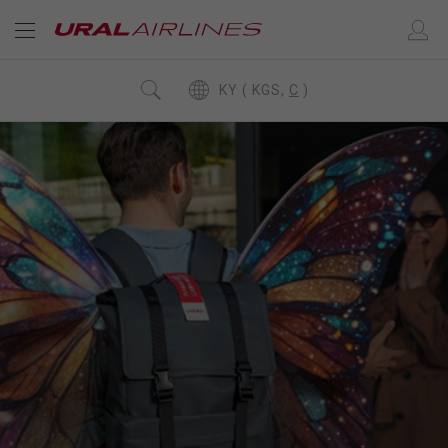
KY ( KGS,
C
)