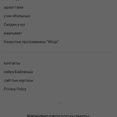
ырааттама
учак абалынын
Сиздин учуу
маалымат
Калыстык программасы "Wings"
контакты
кайра Байланыш
сайттын картасы
Privacy Policy
Жүргүнчүлөрдү колдоо кызматы: