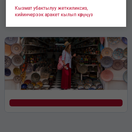
Кызмат убактылуу жеткиликсиз,
кийинчерээк аракет кылып көрүңүз