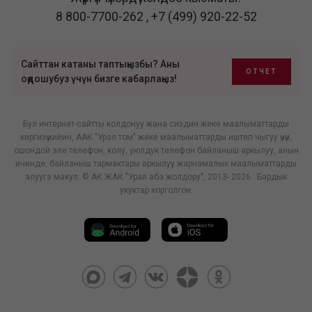
8 800-7700-262
,
+7 (499) 920-22-52
Сайттан катаны таптыңызбы? Аны
ОТЧЕТ
оңдошубуз үчүн бизге кабарлаңыз!
Бул интернет-сайтты колдонуу жана сиздин жеке маалыматтарды
киргизүү кийин, ААК "Урал том" жеке маалыматтарды иштеп чыгуу үчүн,
ошондой эле телефон, колу, уюлдук телефон байланыш аркылуу, анын
ичинде, байланыш тармактары аркылуу жарнамалык маалыматтарды
алууга макул. © АК ЖАК "Урал аба жолдору", 2013- 2026 . Бардык
укуктар корголгон.