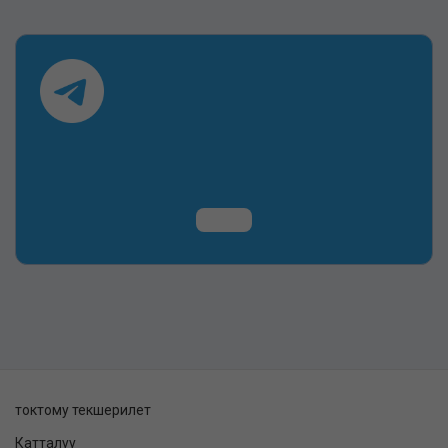
токтому текшерилет
Катталуу